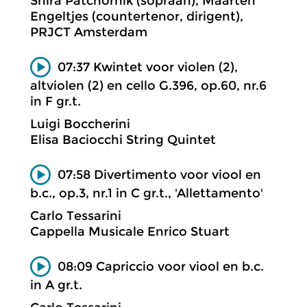
Shira Patchornik (sopraan), Maarten
Engeltjes (countertenor, dirigent),
PRJCT Amsterdam
07:37 Kwintet voor violen (2),
altviolen (2) en cello G.396, op.60, nr.6
in F gr.t.
Luigi Boccherini
Elisa Baciocchi String Quintet
07:58 Divertimento voor viool en
b.c., op.3, nr.1 in C gr.t., 'Allettamento'
Carlo Tessarini
Cappella Musicale Enrico Stuart
08:09 Capriccio voor viool en b.c.
in A gr.t.