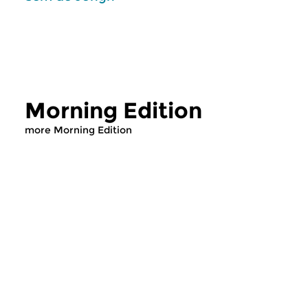
Morning Edition
more Morning Edition
Classical Music
Classical Music
Morning Edition
Morning Editi
sun 2 aug 2026 07:00 hrs
sat 1 aug 2026 07
Werken van Johann Adolf
Werken van Alessan
Hasse, Anoniem, Johann
Scarlatti, Johann Ku