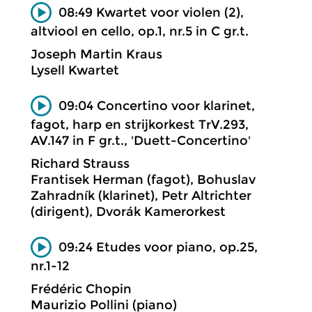
08:49 Kwartet voor violen (2),
altviool en cello, op.1, nr.5 in C gr.t.
Joseph Martin Kraus
Lysell Kwartet
09:04 Concertino voor klarinet,
fagot, harp en strijkorkest TrV.293,
AV.147 in F gr.t., 'Duett-Concertino'
Richard Strauss
Frantisek Herman (fagot), Bohuslav
Zahradník (klarinet), Petr Altrichter
(dirigent), Dvorák Kamerorkest
09:24 Etudes voor piano, op.25,
nr.1-12
Frédéric Chopin
Maurizio Pollini (piano)