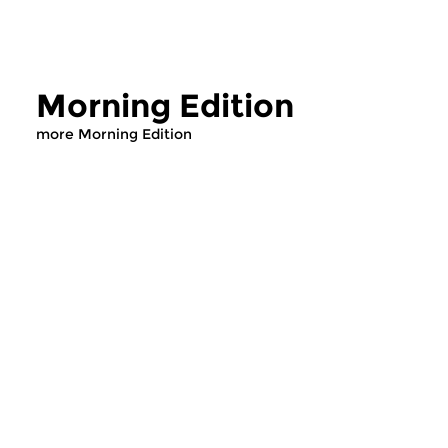
Morning Edition
more Morning Edition
Classical Music
Classical Music
Morning Edition
Morning Editi
sun 2 aug 2026 07:00 hrs
sat 1 aug 2026 07
Werken van Johann Adolf
Werken van Alessan
Hasse, Anoniem, Johann
Scarlatti, Johann Ku
Christoph Pepusch...
Johann Friedrich Fasc