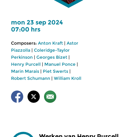
mon 23 sep 2024
07:00 hrs
Composers:
Anton Kraft
|
Astor
Piazzolla
|
Coleridge-Taylor
Perkinson
|
Georges Bizet
|
Henry Purcell
|
Manuel Ponce
|
Marin Marais
|
Piet Swerts
|
Robert Schumann
|
William Kroll
Werken van Henry Purcell,