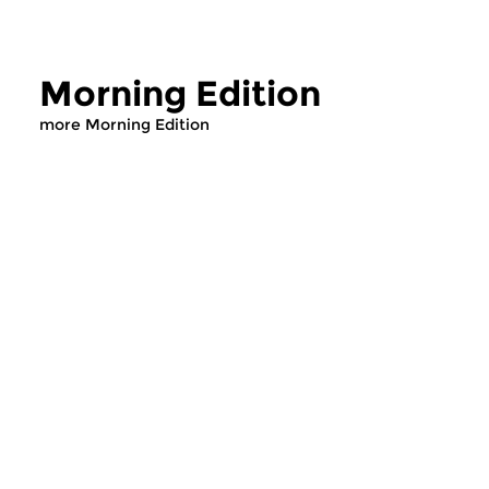
Morning Edition
more Morning Edition
Classical Music
Classical Music
Morning Edition
Morning Editi
sun 2 aug 2026 07:00 hrs
sat 1 aug 2026 07
Werken van Johann Adolf
Werken van Alessan
Hasse, Anoniem, Johann
Scarlatti, Johann Ku
Christoph Pepusch...
Johann Friedrich Fasc