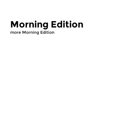
Morning Edition
more Morning Edition
Classical Music
Classical Music
Morning Edition
Morning Editi
sun 2 aug 2026 07:00 hrs
sat 1 aug 2026 07
Werken van Johann Adolf
Werken van Alessan
Hasse, Anoniem, Johann
Scarlatti, Johann Ku
Christoph Pepusch...
Johann Friedrich Fasc