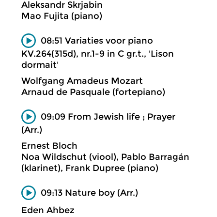
Aleksandr Skrjabin
Mao Fujita (piano)
08:51 Variaties voor piano
KV.264(315d), nr.1-9 in C gr.t., 'Lison
dormait'
Wolfgang Amadeus Mozart
Arnaud de Pasquale (fortepiano)
09:09 From Jewish life ; Prayer
(Arr.)
Ernest Bloch
Noa Wildschut (viool), Pablo Barragán
(klarinet), Frank Dupree (piano)
09:13 Nature boy (Arr.)
Eden Ahbez