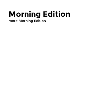
Morning Edition
more Morning Edition
Classical Music
Classical Music
Morning Edition
Morning Editi
sun 2 aug 2026 07:00 hrs
sat 1 aug 2026 07
Werken van Johann Adolf
Werken van Alessan
Hasse, Anoniem, Johann
Scarlatti, Johann Ku
Christoph Pepusch...
Johann Friedrich Fasc