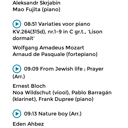
Aleksandr Skrjabin
Mao Fujita (piano)
08:51 Variaties voor piano
KV.264(315d), nr.1-9 in C gr.t., 'Lison
dormait'
Wolfgang Amadeus Mozart
Arnaud de Pasquale (fortepiano)
09:09 From Jewish life ; Prayer
(Arr.)
Ernest Bloch
Noa Wildschut (viool), Pablo Barragán
(klarinet), Frank Dupree (piano)
09:13 Nature boy (Arr.)
Eden Ahbez