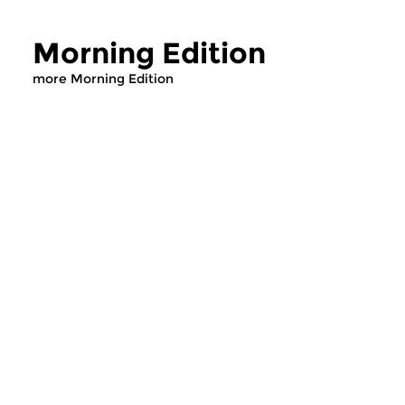
Morning Edition
more Morning Edition
Classical Music
Classical Music
Morning Edition
Morning Editi
sun 2 aug 2026 07:00 hrs
sat 1 aug 2026 07
Werken van Johann Adolf
Werken van Alessan
Hasse, Anoniem, Johann
Scarlatti, Johann Ku
Christoph Pepusch...
Johann Friedrich Fasc