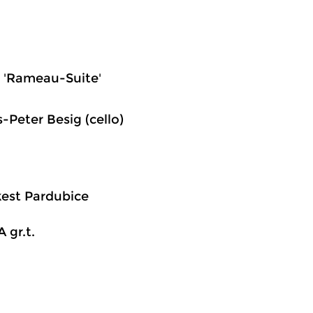
., 'Rameau-Suite'
-Peter Besig (cello)
kest Pardubice
 gr.t.