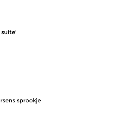
 suite'
ersens sprookje