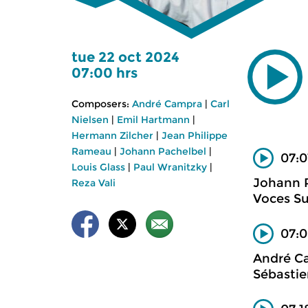
tue 22 oct 2024
07:00 hrs
Composers:
André Campra
|
Carl
Nielsen
|
Emil Hartmann
|
Hermann Zilcher
|
Jean Philippe
Rameau
|
Johann Pachelbel
|
07:0
Louis Glass
|
Paul Wranitzky
|
Johann 
Reza Vali
Voces Su
07:0
André C
Sébastie