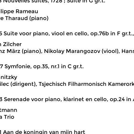
8 Nouvelles suites, 1728 ; Suite in G gr.t.
ilippe Rameau
e Tharaud (piano)
5 Suite voor piano, viool en cello, op.76b in F gr.t
 Zilcher
nz März (piano), Nikolay Marangozov (viool), Hans
7 Symfonie, op.35, nr.1 in C gr.t.
nitzky
ilec (dirigent), Tsjechisch Filharmonisch Kameror
3 Serenade voor piano, klarinet en cello, op.24 in A
rtmann
 Trio
1 Aan de koningin van mijn hart