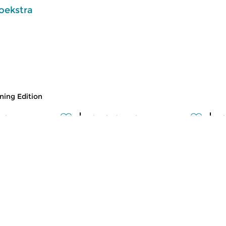
oekstra
ing Edition
usic
Classical Music
Cl
 Edition
Morning Edition
M
 2026 07:00 hrs
fri 31 jul 2026 07:00 hrs
t
 Alessandro
Werken van Johann Philipp
We
Johann Kuhnau,
Krieger, Johann Heinrich
Kr