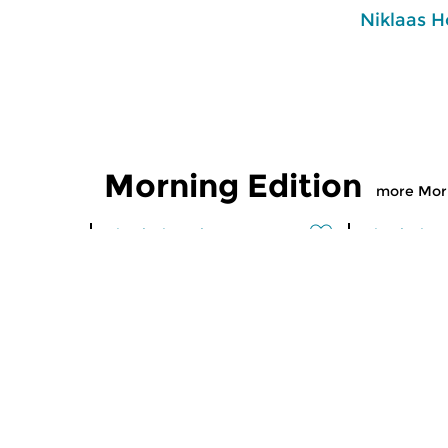
Niklaas H
Morning Edition
more Morn
Classical Music
Classical M
Morning Edition
Morning
sun 2 aug 2026 07:00 hrs
sat 1 aug
Werken van Johann Adolf
Werken van
Hasse, Anoniem, Johann
Scarlatti, 