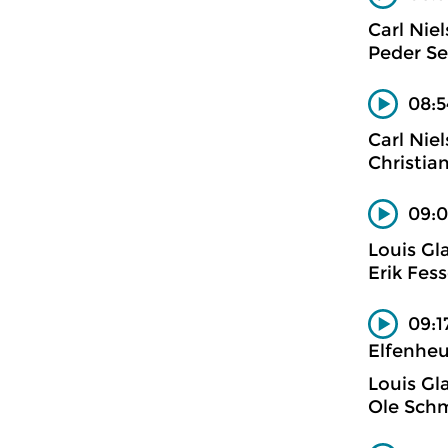
Carl Nie
Peder Se
08:5
Carl Nie
Christia
09:0
Louis Gl
Erik Fess
09:1
Elfenheu
Louis Gl
Ole Schm