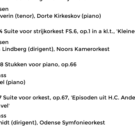
lsen
verin (tenor), Dorte Kirkeskov (piano)
4 Suite voor strijkorkest FS.6, op.1 in a kl.t., 'Kleine
lsen
n Lindberg (dirigent), Noors Kamerorkest
8 Stukken voor piano, op.66
ass
el (piano)
7 Suite voor orkest, op.67, 'Episoden uit H.C. And
vel'
ass
idt (dirigent), Odense Symfonieorkest