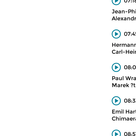
07:1
Jean-Ph
Alexandr
07:4
Hermann
Carl-Hei
08:0
Paul Wra
Marek ?t
08:3
Emil Ha
Chimaera
08:5