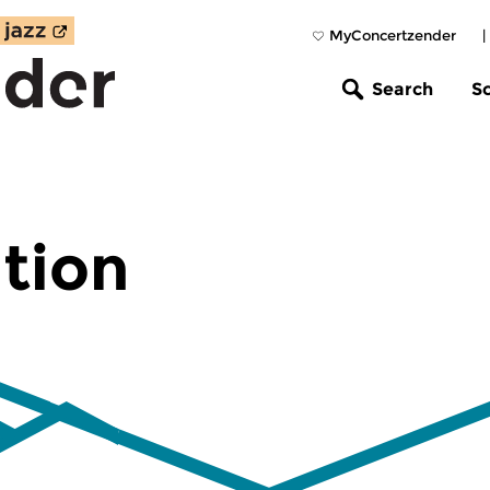
MyConcertzender
|
Search
S
tion