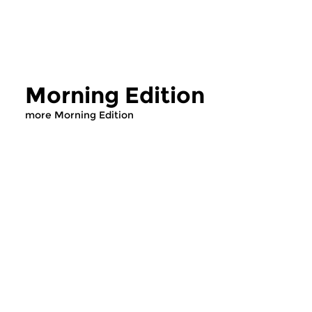
Morning Edition
more Morning Edition
Classical Music
Classical Music
Morning Edition
Morning Editi
sun 2 aug 2026 07:00 hrs
sat 1 aug 2026 07
Werken van Johann Adolf
Werken van Alessan
Hasse, Anoniem, Johann
Scarlatti, Johann Ku
Christoph Pepusch...
Johann Friedrich Fasc