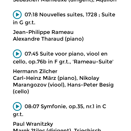
07:18 Nouvelles suites, 1728 ; Suite
in G gr.t.
Jean-Philippe Rameau
Alexandre Tharaud (piano)
07:45 Suite voor piano, viool en
cello, op.76b in F gr.t., 'Rameau-Suite'
Hermann Zilcher
Carl-Heinz März (piano), Nikolay
Marangozov (viool), Hans-Peter Besig
(cello)
08:07 Symfonie, op.35, nr.1 in C
gr.t.
Paul Wranitzky
Marek ?tilec (dirigent), Tsjechisch