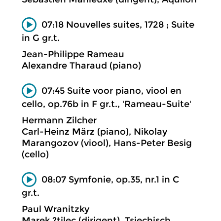
07:18 Nouvelles suites, 1728 ; Suite
in G gr.t.
Jean-Philippe Rameau
Alexandre Tharaud (piano)
07:45 Suite voor piano, viool en
cello, op.76b in F gr.t., 'Rameau-Suite'
Hermann Zilcher
Carl-Heinz März (piano), Nikolay
Marangozov (viool), Hans-Peter Besig
(cello)
08:07 Symfonie, op.35, nr.1 in C
gr.t.
Paul Wranitzky
Marek ?tilec (dirigent), Tsjechisch