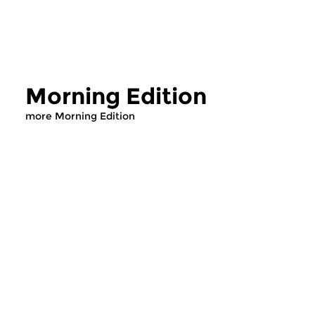
Morning Edition
more Morning Edition
Classical Music
Classical Music
Morning Edition
Morning Editi
sun 2 aug 2026 07:00 hrs
sat 1 aug 2026 07
Werken van Johann Adolf
Werken van Alessan
Hasse, Anoniem, Johann
Scarlatti, Johann Ku
Christoph Pepusch...
Johann Friedrich Fasc