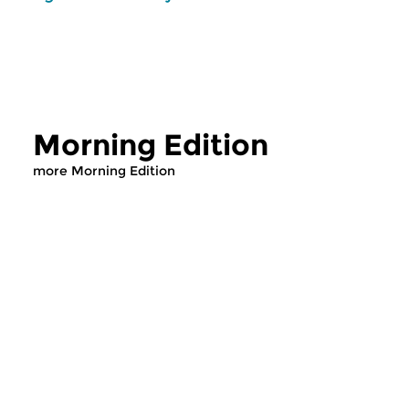
Morning Edition
more Morning Edition
Classical Music
Classical Music
Morning Edition
Morning Editi
sun 2 aug 2026 07:00 hrs
sat 1 aug 2026 07
Werken van Johann Adolf
Werken van Alessan
Hasse, Anoniem, Johann
Scarlatti, Johann Ku