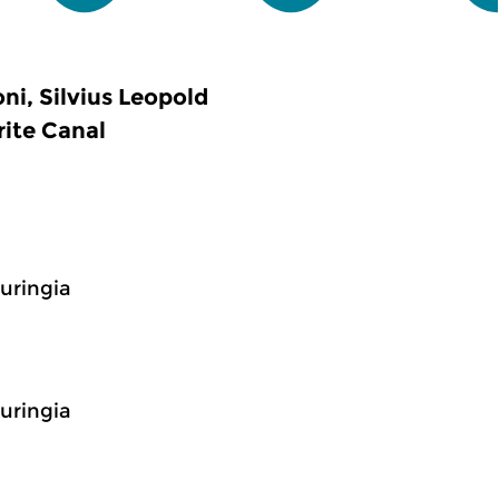
ni, Silvius Leopold
rite Canal
huringia
huringia