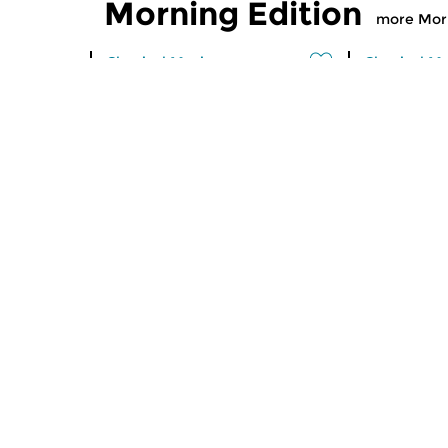
Morning Edition
more Morn
Classical Music
Classical M
Morning Edition
Morning
sun 2 aug 2026 07:00 hrs
sat 1 aug
Werken van Johann Adolf
Werken van
Hasse, Anoniem, Johann
Scarlatti, 
Christoph Pepusch...
Johann Fried
Classical Music
Classical M