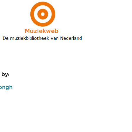
 by:
ongh