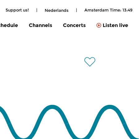
Support us!
|
|
Amsterdam Time:
13:49
Nederlands
chedule
Channels
Concerts
Listen live