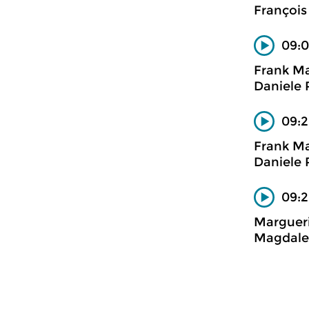
François
09:0
Frank Ma
Daniele R
09:2
Frank Ma
Daniele R
09:2
Margueri
Magdalen