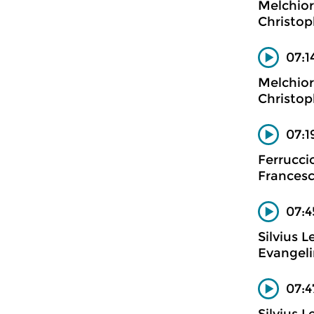
Melchior
Christop
07:1
Melchior
Christop
07:1
Ferrucci
Francesc
07:4
Silvius 
Evangeli
07:4