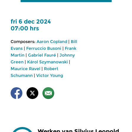
fri 6 dec 2024
07:00 hrs
Composers:
Aaron Copland
|
Bill
Evans
|
Ferruccio Busoni
|
Frank
Martin
|
Gabriel Fauré
|
Johnny
Green
|
Károl Szymanowski
|
Maurice Ravel
|
Robert
Schumann
|
Victor Young
Werken van Silvius Leopold