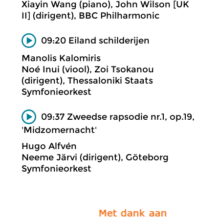
Xiayin Wang (piano), John Wilson [UK
II] (dirigent), BBC Philharmonic
09:20 Eiland schilderijen
Manolis Kalomiris
Noé Inui (viool), Zoi Tsokanou
(dirigent), Thessaloniki Staats
Symfonieorkest
09:37 Zweedse rapsodie nr.1, op.19,
'Midzomernacht'
Hugo Alfvén
Neeme Järvi (dirigent), Göteborg
Symfonieorkest