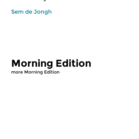
Sem de Jongh
Morning Edition
more Morning Edition
Classical Music
Classical Music
Morning Edition
Morning Editi
sun 2 aug 2026 07:00 hrs
sat 1 aug 2026 07