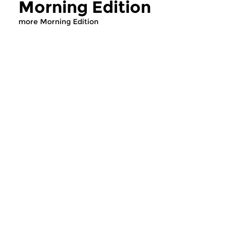
Morning Edition
more Morning Edition
Classical Music
Classical Music
Morning Edition
Morning Editi
sun 2 aug 2026 07:00 hrs
sat 1 aug 2026 07
Werken van Johann Adolf
Werken van Alessan
Hasse, Anoniem, Johann
Scarlatti, Johann Ku
Christoph Pepusch...
Johann Friedrich Fasc