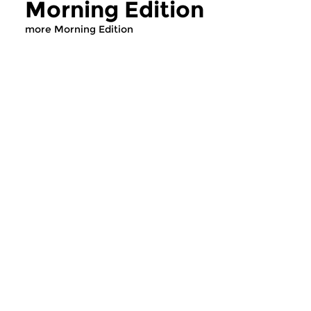
Morning Edition
more Morning Edition
Classical Music
Classical Music
Morning Edition
Morning Editi
sun 2 aug 2026 07:00 hrs
sat 1 aug 2026 07
Werken van Johann Adolf
Werken van Alessan
Hasse, Anoniem, Johann
Scarlatti, Johann Ku
Christoph Pepusch...
Johann Friedrich Fasc