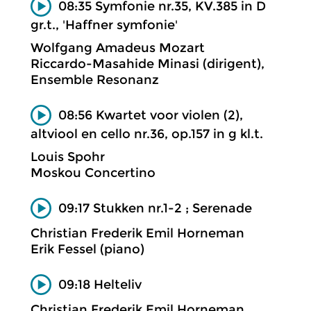
08:35 Symfonie nr.35, KV.385 in D
gr.t., 'Haffner symfonie'
Wolfgang Amadeus Mozart
Riccardo-Masahide Minasi (dirigent),
Ensemble Resonanz
08:56 Kwartet voor violen (2),
altviool en cello nr.36, op.157 in g kl.t.
Louis Spohr
Moskou Concertino
09:17 Stukken nr.1-2 ; Serenade
Christian Frederik Emil Horneman
Erik Fessel (piano)
09:18 Helteliv
Christian Frederik Emil Horneman