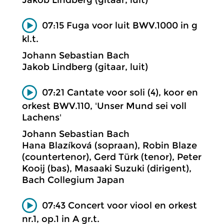
07:15 Fuga voor luit BWV.1000 in g
kl.t.
Johann Sebastian Bach
Jakob Lindberg (gitaar, luit)
07:21 Cantate voor soli (4), koor en
orkest BWV.110, 'Unser Mund sei voll
Lachens'
Johann Sebastian Bach
Hana Blazíková (sopraan), Robin Blaze
(countertenor), Gerd Türk (tenor), Peter
Kooij (bas), Masaaki Suzuki (dirigent),
Bach Collegium Japan
07:43 Concert voor viool en orkest
nr.1, op.1 in A gr.t.