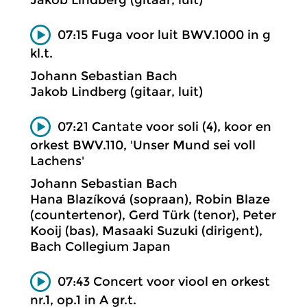
07:15 Fuga voor luit BWV.1000 in g
kl.t.
Johann Sebastian Bach
Jakob Lindberg (gitaar, luit)
07:21 Cantate voor soli (4), koor en
orkest BWV.110, 'Unser Mund sei voll
Lachens'
Johann Sebastian Bach
Hana Blazíková (sopraan), Robin Blaze
(countertenor), Gerd Türk (tenor), Peter
Kooij (bas), Masaaki Suzuki (dirigent),
Bach Collegium Japan
07:43 Concert voor viool en orkest
nr.1, op.1 in A gr.t.