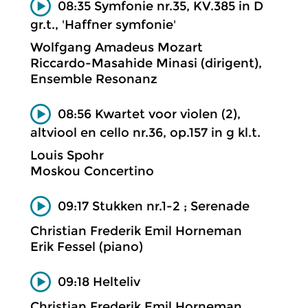
08:35 Symfonie nr.35, KV.385 in D
gr.t., 'Haffner symfonie'
Wolfgang Amadeus Mozart
Riccardo-Masahide Minasi (dirigent),
Ensemble Resonanz
08:56 Kwartet voor violen (2),
altviool en cello nr.36, op.157 in g kl.t.
Louis Spohr
Moskou Concertino
09:17 Stukken nr.1-2 ; Serenade
Christian Frederik Emil Horneman
Erik Fessel (piano)
09:18 Helteliv
Christian Frederik Emil Horneman