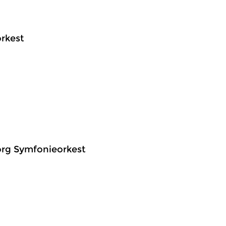
rkest
borg Symfonieorkest