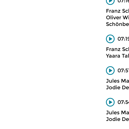
07:1
Franz Sc
Oliver W
Schönbe
07:1
Franz Sc
Yaara Ta
07:5
Jules M
Jodie De
07:5
Jules M
Jodie De