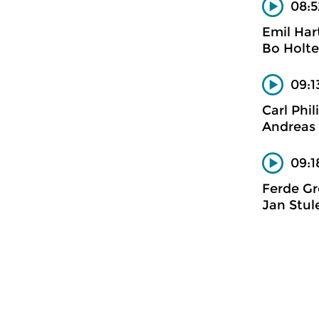
08:5
Emil Ha
Bo Holte
09:1
Carl Phi
Andreas 
09:1
Ferde Gr
Jan Stul