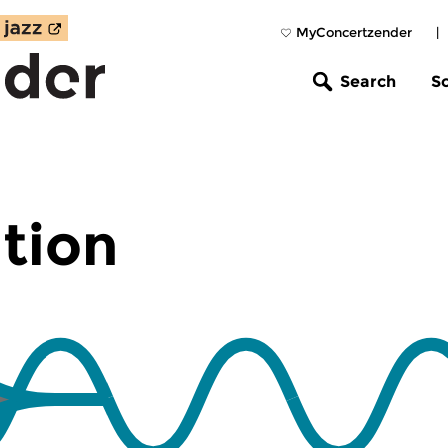
MyConcertzender
|
Search
S
tion