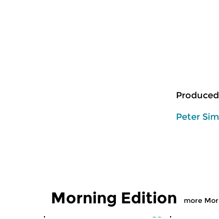
Produced
Peter Si
Morning Edition
more Morn