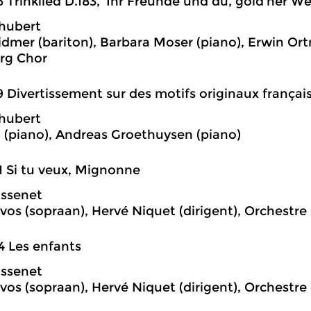
6 Trinklied D.183, 'Ihr Freunde und du, gold'ner We
hubert
idmer (bariton), Barbara Moser (piano), Erwin Ortn
rg Chor
9 Divertissement sur des motifs originaux françai
hubert
l (piano), Andreas Groethuysen (piano)
1 Si tu veux, Mignonne
assenet
vos (sopraan), Hervé Niquet (dirigent), Orchestr
4 Les enfants
assenet
vos (sopraan), Hervé Niquet (dirigent), Orchestr