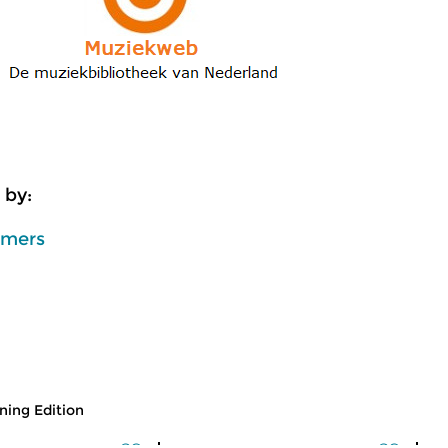
 by:
mmers
ing Edition