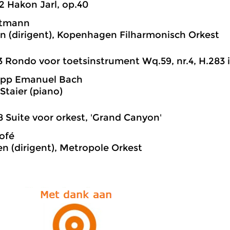
2 Hakon Jarl, op.40
rtmann
n (dirigent), Kopenhagen Filharmonisch Orkest
3 Rondo voor toetsinstrument Wq.59, nr.4, H.283 in
lipp Emanuel Bach
Staier (piano)
8 Suite voor orkest, 'Grand Canyon'
ofé
en (dirigent), Metropole Orkest