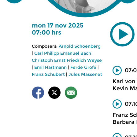
mon 17 nov 2025
07:00 hrs
Composers:
Arnold Schoenberg
|
Carl Philipp Emanuel Bach
|
Christoph Ernst Friedrich Weyse
|
Emil Hartmann
|
Ferde Grofé
|
07:0
Franz Schubert
|
Jules Massenet
Karl von
Kevin Ma
07:1
Franz Sc
Barbara 