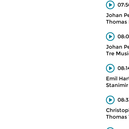
07:5
Johan Pe
Thomas D
08:0
Johan Pe
Tre Musi
08:1
Emil Ha
Stanimir
08:3
Christop
Thomas 