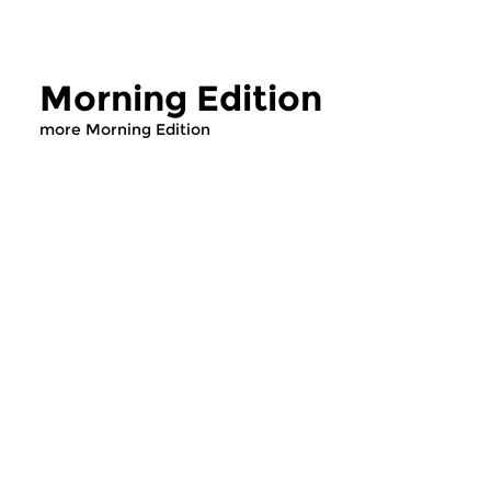
Morning Edition
more Morning Edition
Classical Music
Classical Music
Morning Edition
Morning Editi
sun 2 aug 2026 07:00 hrs
sat 1 aug 2026 07
Werken van Johann Adolf
Werken van Alessan
Hasse, Anoniem, Johann
Scarlatti, Johann Ku
Christoph Pepusch...
Johann Friedrich Fasc