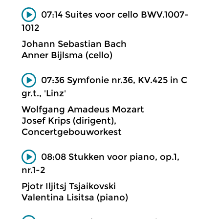
07:14 Suites voor cello BWV.1007-
1012
Johann Sebastian Bach
Anner Bijlsma (cello)
07:36 Symfonie nr.36, KV.425 in C
gr.t., 'Linz'
Wolfgang Amadeus Mozart
Josef Krips (dirigent),
Concertgebouworkest
08:08 Stukken voor piano, op.1,
nr.1-2
Pjotr Iljitsj Tsjaikovski
Valentina Lisitsa (piano)