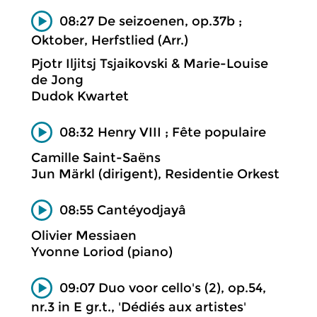
08:27 De seizoenen, op.37b ;
Oktober, Herfstlied (Arr.)
Pjotr Iljitsj Tsjaikovski & Marie-Louise
de Jong
Dudok Kwartet
08:32 Henry VIII ; Fête populaire
Camille Saint-Saëns
Jun Märkl (dirigent), Residentie Orkest
08:55 Cantéyodjayâ
Olivier Messiaen
Yvonne Loriod (piano)
09:07 Duo voor cello's (2), op.54,
nr.3 in E gr.t., 'Dédiés aux artistes'