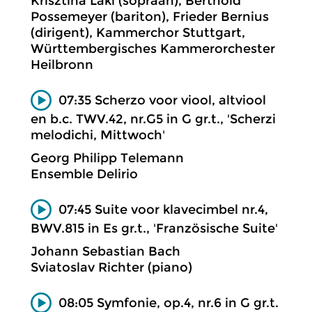
Krisztina Láki (sopraan), Berthold
Possemeyer (bariton), Frieder Bernius
(dirigent), Kammerchor Stuttgart,
Württembergisches Kammerorchester
Heilbronn
07:35 Scherzo voor viool, altviool
en b.c. TWV.42, nr.G5 in G gr.t., 'Scherzi
melodichi, Mittwoch'
Georg Philipp Telemann
Ensemble Delirio
07:45 Suite voor klavecimbel nr.4,
BWV.815 in Es gr.t., 'Französische Suite'
Johann Sebastian Bach
Sviatoslav Richter (piano)
08:05 Symfonie, op.4, nr.6 in G gr.t.