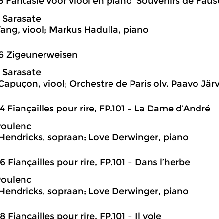
5 Fantasie voor viool en piano ‘Souvenirs de Fau
 Sarasate
ang, viool; Markus Hadulla, piano
6 Zigeunerweisen
 Sarasate
apuçon, viool; Orchestre de Paris olv. Paavo Järv
4 Fiançailles pour rire, FP.101 – La Dame d’André
Poulenc
Hendricks, sopraan; Love Derwinger, piano
6 Fiançailles pour rire, FP.101 – Dans l’herbe
Poulenc
Hendricks, sopraan; Love Derwinger, piano
8 Fiançailles pour rire, FP.101 – Il vole