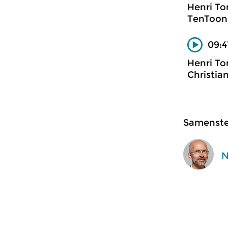
Henri To
TenToon
09:4
Henri To
Christia
Samenstel
N