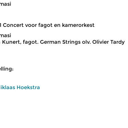
masi
1 Concert voor fagot en kamerorkest
masi
n Kunert, fagot. German Strings olv. Olivier Tardy
ling:
iklaas Hoekstra