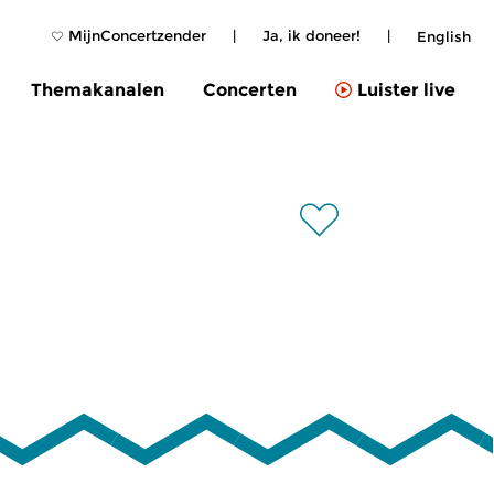
MijnConcertzender
|
Ja, ik doneer!
|
English
Themakanalen
Concerten
Luister live