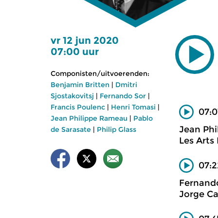
vr 12 jun 2020
07:00 uur
Componisten/uitvoerenden:
Benjamin Britten
|
Dmitri
Sjostakovitsj
|
Fernando Sor
|
Francis Poulenc
|
Henri Tomasi
|
07:0
Jean Philippe Rameau
|
Pablo
Jean Ph
de Sarasate
|
Philip Glass
Les Arts 
07:2
Fernand
Jorge Ca