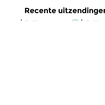
Recente uitzendinge
Klassiek
Klassiek
Ochtendeditie
Ochtend
zo 2 aug 2026 07:00 uur
za 1 aug 
Werken van Johann Adolf
Werken van
Hasse, Anoniem, Johann
Scarlatti, 
Christoph Pepusch...
Johann Fried
Meer van programma