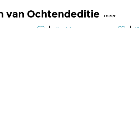
n van Ochtendeditie
meer
Klassiek
Kl
editie
Ochtendeditie
O
2026 07:00 uur
vr 31 jul 2026 07:00 uur
d
 Alessandro
Werken van Johann Philipp
We
Johann Kuhnau,
Krieger, Johann Heinrich
Kr
rich Fasch, Jan...
Schmelzer, François-Joseph...
Lo
maker Niklaas Hoekstra