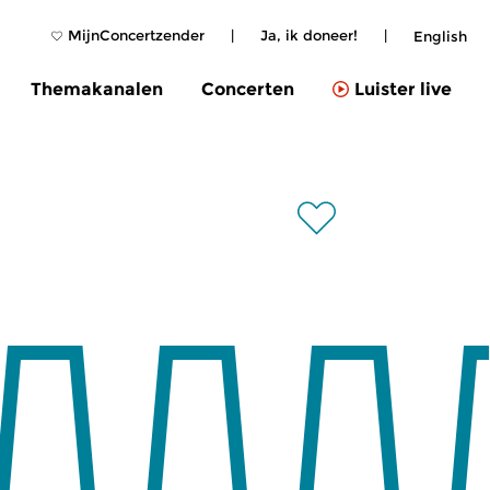
MijnConcertzender
|
Ja, ik doneer!
|
English
Themakanalen
Concerten
Luister live