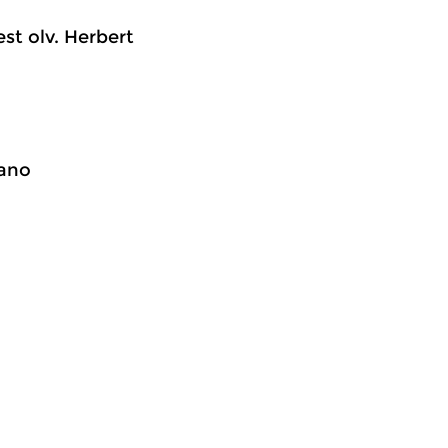
st olv. Herbert
iano