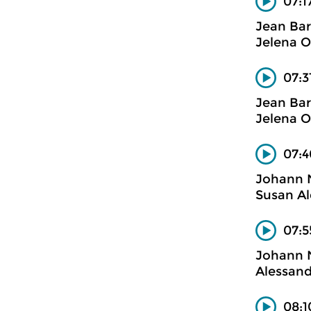
07:1
Jean Bar
Jelena Oc
07:3
Jean Bar
Jelena Oc
07:4
Johann
Susan Al
07:5
Johann
Alessand
08:1