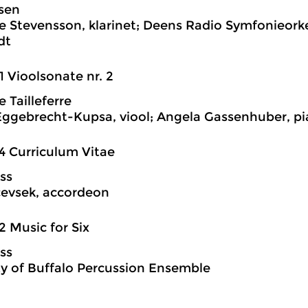
lsen
ge Stevensson, klarinet; Deens Radio Symfonieorke
dt
1 Vioolsonate nr. 2
 Tailleferre
ggebrecht-Kupsa, viool; Angela Gassenhuber, p
4 Curriculum Vitae
ss
evsek, accordeon
2 Music for Six
ss
ty of Buffalo Percussion Ensemble