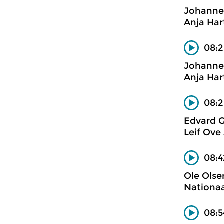
Johanne
Anja Har
08:2
Johanne
Anja Har
08:2
Edvard G
Leif Ove
08:4
Ole Olse
Nationaa
08:5