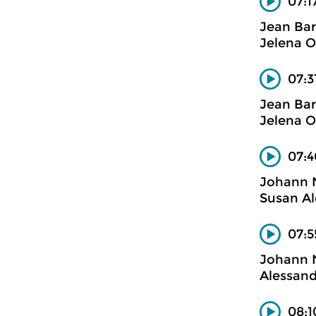
07:1
Jean Bar
Jelena Oc
07:3
Jean Bar
Jelena Oc
07:4
Johann
Susan Al
07:5
Johann
Alessand
08:1