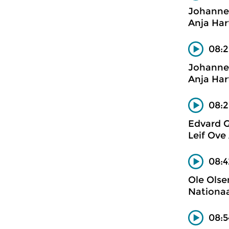
Johanne
Anja Har
08:2
Johanne
Anja Har
08:2
Edvard G
Leif Ove
08:4
Ole Olse
Nationaa
08:5