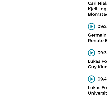
Carl Nie
Kjell-In
Blomste
09:2
Germaine
Renate E
09:3
Lukas Fo
Guy Kluc
09:4
Lukas Fo
Universi