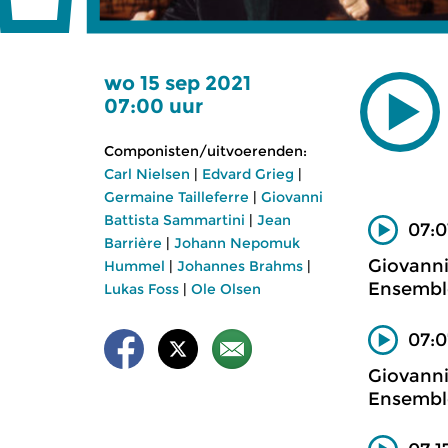
wo 15 sep 2021
07:00 uur
Componisten/uitvoerenden:
Carl Nielsen
|
Edvard Grieg
|
Germaine Tailleferre
|
Giovanni
Battista Sammartini
|
Jean
07:0
Barrière
|
Johann Nepomuk
Giovanni
Hummel
|
Johannes Brahms
|
Ensemble
Lukas Foss
|
Ole Olsen
07:0
Giovanni
Ensemble