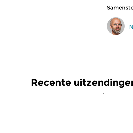
Samenstel
N
Recente uitzendinge
Klassiek
Klassiek