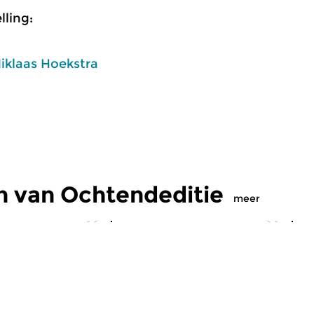
ling:
iklaas Hoekstra
n van Ochtendeditie
meer
Klassiek
Kl