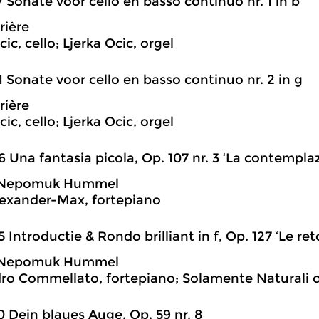
7 Sonate voor cello en basso continuo nr. 1 in b
rière
ic, cello; Ljerka Ocic, orgel
1 Sonate voor cello en basso continuo nr. 2 in g
rière
ic, cello; Ljerka Ocic, orgel
6 Una fantasia picola, Op. 107 nr. 3 ‘La contempla
 Nepomuk Hummel
exander-Max, fortepiano
5 Introductie & Rondo brilliant in f, Op. 127 ‘Le re
 Nepomuk Hummel
ro Commellato, fortepiano; Solamente Naturali ol
0 Dein blaues Auge, Op. 59 nr. 8