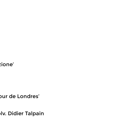
zione’
tour de Londres’
v. Didier Talpain