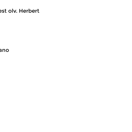
st olv. Herbert
iano