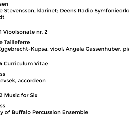
lsen
ge Stevensson, klarinet; Deens Radio Symfonieorke
dt
1 Vioolsonate nr. 2
 Tailleferre
ggebrecht-Kupsa, viool; Angela Gassenhuber, p
4 Curriculum Vitae
ss
evsek, accordeon
2 Music for Six
ss
ty of Buffalo Percussion Ensemble