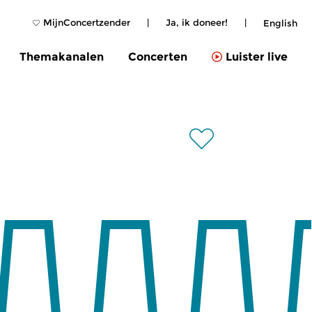
MijnConcertzender
|
Ja, ik doneer!
|
English
Themakanalen
Concerten
Luister live