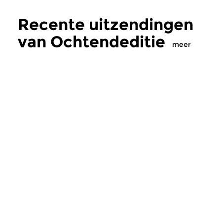
Recente uitzendingen
van Ochtendeditie
meer
Klassiek
Klassiek
Ochtendeditie
Ochtendeditie
zo 2 aug 2026 07:00 uur
za 1 aug 2026 07:
Werken van Johann Adolf
Werken van Alessan
Hasse, Anoniem, Johann
Scarlatti, Johann Ku
Christoph Pepusch...
Johann Friedrich Fasc