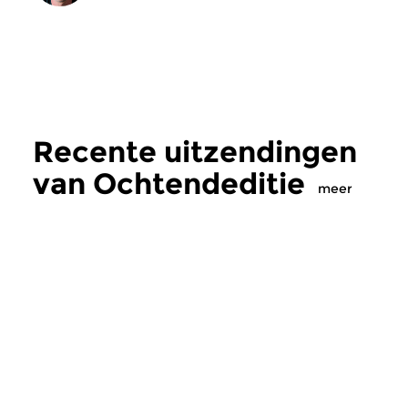
Recente uitzendingen
van Ochtendeditie
meer
Klassiek
Klassiek
Ochtendeditie
Ochtendeditie
zo 2 aug 2026 07:00 uur
za 1 aug 2026 07:
Werken van Johann Adolf
Werken van Alessan