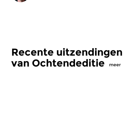
Recente uitzendingen
van Ochtendeditie
meer
Klassiek
Klassiek
Ochtendeditie
Ochtendeditie
zo 2 aug 2026 07:00 uur
za 1 aug 2026 07:
Werken van Johann Adolf
Werken van Alessan