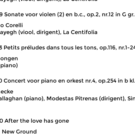
9 Sonate voor violen (2) en b.c., op.2, nr.12 in G gr.
o Corelli
ayegh (viool, dirigent), La Centifolia
3 Petits préludes dans tous les tons, op.116, nr.1-2
Jongen
 (piano)
0 Concert voor piano en orkest nr.4, op.254 in b kl.
necke
llaghan (piano), Modestas Pitrenas (dirigent), Si
0 After the love has gone
g New Ground