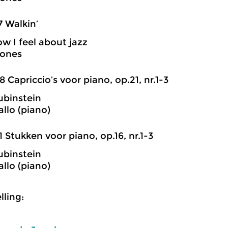
7 Walkin’
ow I feel about jazz
Jones
8 Capriccio’s voor piano, op.21, nr.1-3
ubinstein
allo (piano)
1 Stukken voor piano, op.16, nr.1-3
ubinstein
allo (piano)
ling: