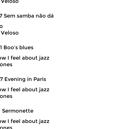
 Veloso
57 Sem samba não dá
o
 Veloso
1 Boo’s blues
ow I feel about jazz
Jones
7 Evening in Paris
ow I feel about jazz
Jones
1 Sermonette
ow I feel about jazz
Jones