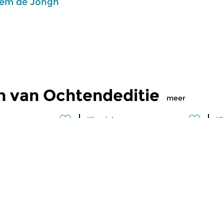
em de Jongh
n van Ochtendeditie
meer
Klassiek
Kl
editie
Ochtendeditie
O
2026 07:00 uur
vr 31 jul 2026 07:00 uur
d
 Alessandro
Werken van Johann Philipp
We
Johann Kuhnau,
Krieger, Johann Heinrich
Kr