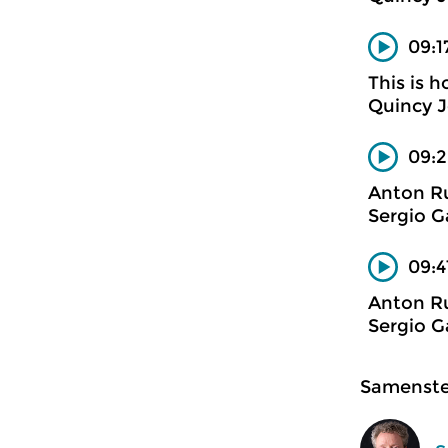
09:1
This is h
Quincy 
09:2
Anton R
Sergio G
09:4
Anton R
Sergio G
Samenstel