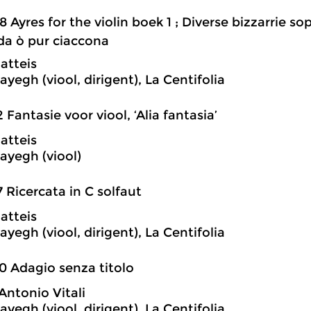
8 Ayres for the violin boek 1 ; Diverse bizzarrie s
a ò pur ciaccona
atteis
ayegh (viool, dirigent), La Centifolia
2 Fantasie voor viool, ‘Alia fantasia’
atteis
hayegh (viool)
7 Ricercata in C solfaut
atteis
ayegh (viool, dirigent), La Centifolia
0 Adagio senza titolo
ntonio Vitali
ayegh (viool, dirigent), La Centifolia