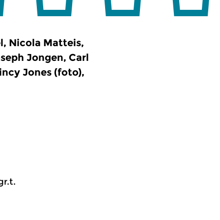
, Nicola Matteis,
oseph Jongen, Carl
ncy Jones (foto),
r.t.