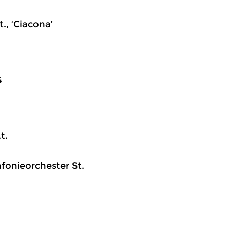
t., ‘Ciacona’
4
t.
nfonieorchester St.