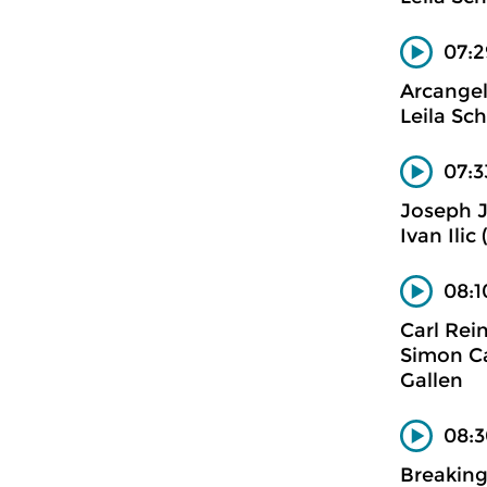
07:2
Arcangel
Leila Sch
07:3
Joseph 
Ivan Ilic
08:1
Carl Rei
Simon Ca
Gallen
08:3
Breakin