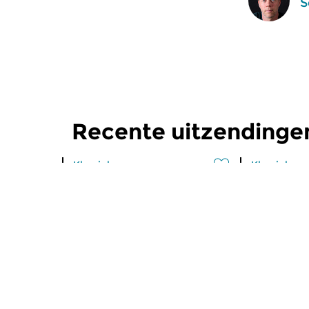
S
Recente uitzendinge
Klassiek
Klassiek
Ochtendeditie
Ochtend
zo 2 aug 2026 07:00 uur
za 1 aug 
Werken van Johann Adolf
Werken van
Hasse, Anoniem, Johann
Scarlatti, 