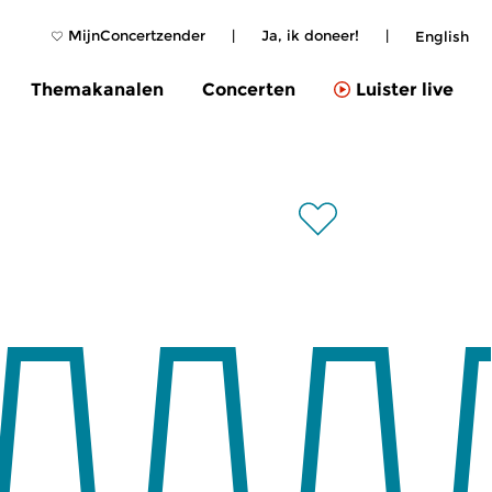
MijnConcertzender
|
Ja, ik doneer!
|
English
Themakanalen
Concerten
Luister live