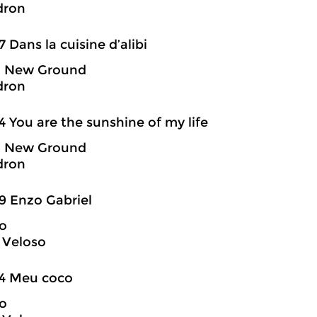
dron
7 Dans la cuisine d’alibi
g New Ground
dron
4 You are the sunshine of my life
g New Ground
dron
9 Enzo Gabriel
o
 Veloso
54 Meu coco
o