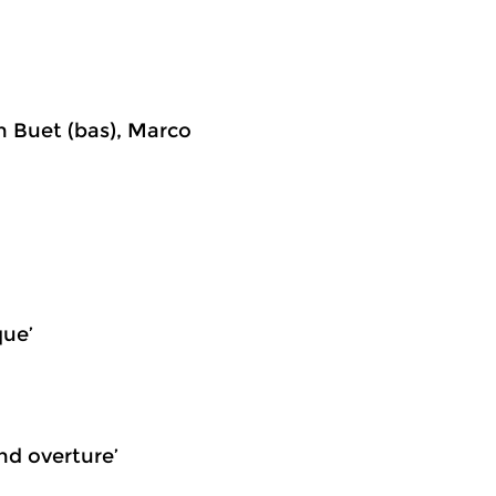
n Buet (bas), Marco
que’
and overture’