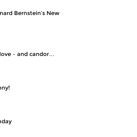
onard Bernstein’s New
 love – and candor…
nny!
thday