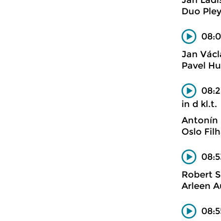
Jan Ladi
Duo Pley
08:0
Jan Václ
Pavel Hul
08:2
in d kl.t.
Antonín
Oslo Fil
08:5
Robert 
Arleen A
08:5