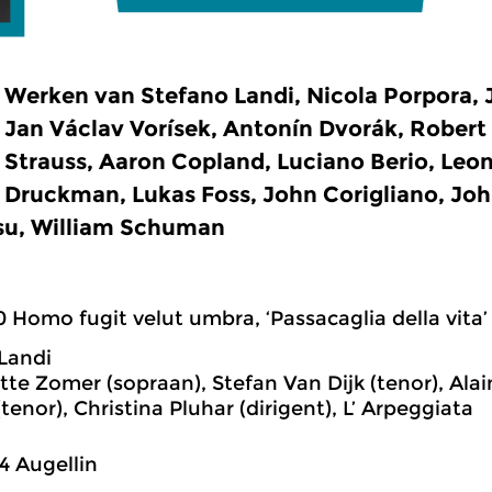
Werken van Stefano Landi, Nicola Porpora, 
Jan Václav Vorísek, Antonín Dvorák, Rober
Strauss, Aaron Copland, Luciano Berio, Leon
Druckman, Lukas Foss, John Corigliano, Joh
su, William Schuman
0 Homo fugit velut umbra, ‘Passacaglia della vita’
Landi
te Zomer (sopraan), Stefan Van Dijk (tenor), Alai
tenor), Christina Pluhar (dirigent), L’ Arpeggiata
4 Augellin