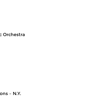
ic Orchestra
ons – N.Y.