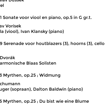
slav Dussek
el
1 Sonate voor viool en piano, op.5 in G gr.t.
av Vorísek
a (viool), Ivan Klansky (piano)
9 Serenade voor houtblazers (3), hoorns (3), cello
 Dvorák
harmonische Blaas Solisten
3 Myrthen, op.25 ; Widmung
Schumann
uger (sopraan), Dalton Baldwin (piano)
5 Myrthen, op.25 ; Du bist wie eine Blume