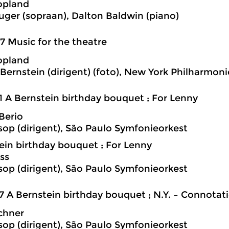
opland
uger (sopraan), Dalton Baldwin (piano)
7 Music for the theatre
opland
Bernstein (dirigent) (foto), New York Philharmon
1 A Bernstein birthday bouquet ; For Lenny
Berio
sop (dirigent), São Paulo Symfonieorkest
ein birthday bouquet ; For Lenny
ss
sop (dirigent), São Paulo Symfonieorkest
7 A Bernstein birthday bouquet ; N.Y. – Connotati
chner
sop (dirigent), São Paulo Symfonieorkest