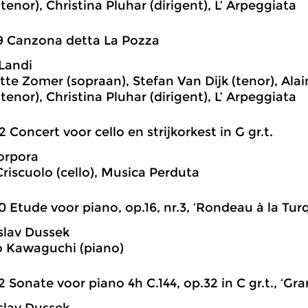
tenor), Christina Pluhar (dirigent), L’ Arpeggiata
9 Canzona detta La Pozza
Landi
te Zomer (sopraan), Stefan Van Dijk (tenor), Alai
tenor), Christina Pluhar (dirigent), L’ Arpeggiata
2 Concert voor cello en strijkorkest in G gr.t.
orpora
riscuolo (cello), Musica Perduta
0 Etude voor piano, op.16, nr.3, ‘Rondeau à la Tur
slav Dussek
 Kawaguchi (piano)
2 Sonate voor piano 4h C.144, op.32 in C gr.t., ‘Gr