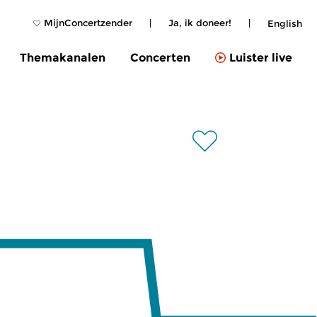
MijnConcertzender
|
Ja, ik doneer!
|
English
Themakanalen
Concerten
Luister live