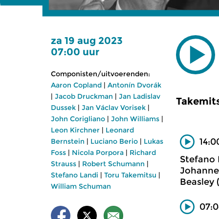
za 19 aug 2023
07:00 uur
Componisten/uitvoerenden:
Aaron Copland
|
Antonín Dvorák
|
Jacob Druckman
|
Jan Ladislav
Takemit
Dussek
|
Jan Václav Vorisek
|
John Corigliano
|
John Williams
|
Leon Kirchner
|
Leonard
14:0
Bernstein
|
Luciano Berio
|
Lukas
Foss
|
Nicola Porpora
|
Richard
Stefano 
Strauss
|
Robert Schumann
|
Johannet
Stefano Landi
|
Toru Takemitsu
|
Beasley (
William Schuman
07:0