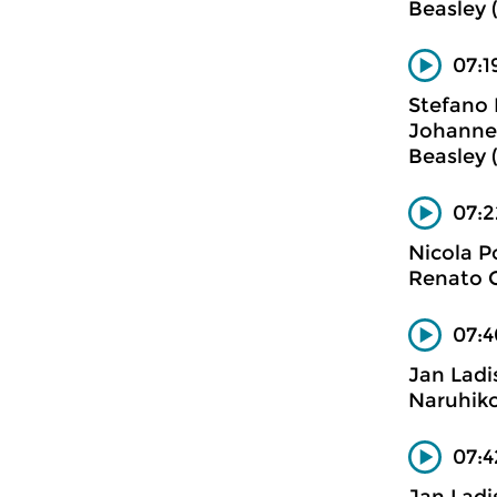
Beasley (
07:1
Stefano 
Johannet
Beasley (
07:2
Nicola P
Renato C
07:4
Jan Ladi
Naruhiko
07:4