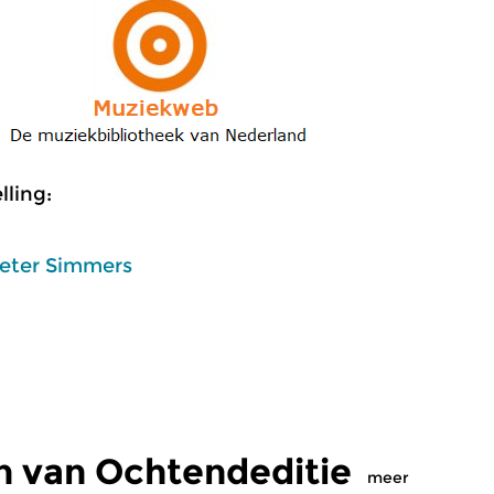
ling:
eter Simmers
n van Ochtendeditie
meer