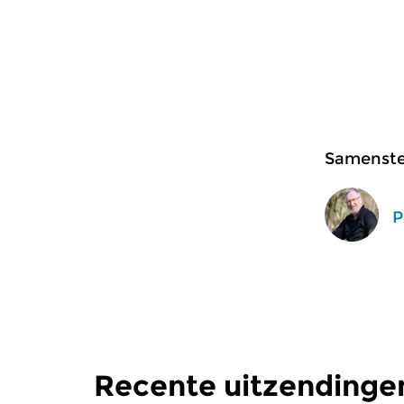
Samenstel
P
Recente uitzendinge