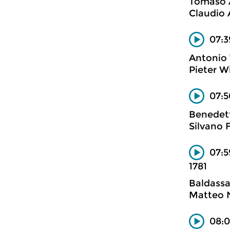
Tomaso 
Claudio 
07:3
Antonio 
Pieter W
07:5
Benedet
Silvano 
07:5
1781
Baldassa
Matteo N
08:0