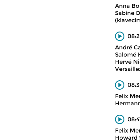
Anna Bon
Sabine Dr
(klavecim
08:2
André C
Salomé H
Hervé Ni
Versaille
08:3
Felix Me
Hermann 
08:4
Felix Me
Howard S