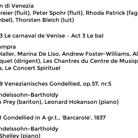
 di Venezia
eier (fluit), Peter Spohr (fluit), Rhoda Patrick (fa
bel), Thorsten Bleich (luit)
3 Le carnaval de Venise – Act 3 Le bal
ampra
aller, Marina De Liso, Andrew Foster-Williams, Al
quet (dirigent), Les Chantres du Centre de Musi
s, Le Concert Spirituel
9 Venezianisches Gondellied, op.57, nr.5
ndelssohn-Bartholdy
Prey (bariton), Leonard Hokanson (piano)
1 Gondellied in A gr.t., ‘Barcarole’, 1837
ndelssohn-Bartholdy
helley (piano)