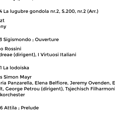
4 La lugubre gondola nr.2, S.200, nr.2 (Arr.)
szt
ony
3 Sigismondo ; Ouverture
o Rossini
eae (dirigent), I Virtuosi Italiani
1 La lodoiska
s Simon Mayr
ia Panzarella, Elena Belfiore, Jeremy Ovenden, E
t, George Petrou (dirigent), Tsjechisch Filharmo
korchester
6 Attila ; Prelude