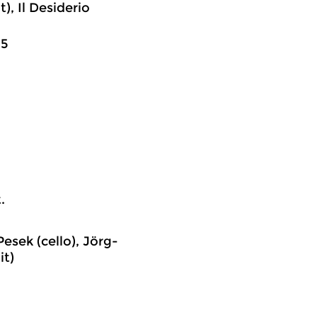
), Il Desiderio
25
.
esek (cello), Jörg-
it)