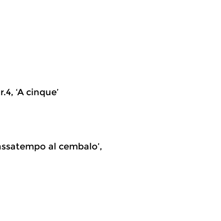
.4, ‘A cinque’
‘Passatempo al cembalo’,