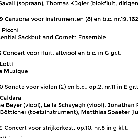
avall (sopraan), Thomas Kügler (blokfluit, dirigent
9 Canzona voor instrumenten (8) en b.c. nr.19, 16
 Picchi
ential Sackbut and Cornett Ensemble
3 Concert voor fluit, altviool en b.c. in G gr.t.
Lotti
de Musique
0 Sonate voor violen (2) en b.c., op.2, nr.11 in E gr.t
Caldara
 Beyer (viool), Leila Schayegh (viool), Jonathan P
Bötticher (toetsinstrument), Matthias Spaeter (lu
9 Concert voor strijkorkest, op.10, nr.8 in g kl.t.