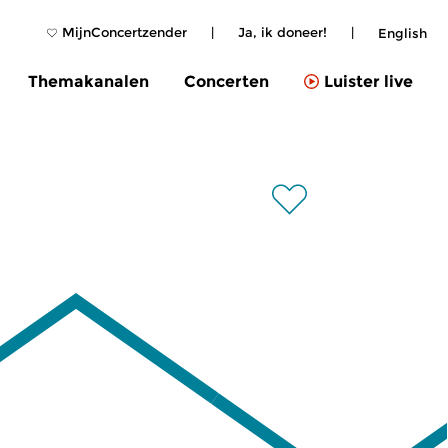
MijnConcertzender
|
Ja, ik doneer!
|
English
Themakanalen
Concerten
Luister live