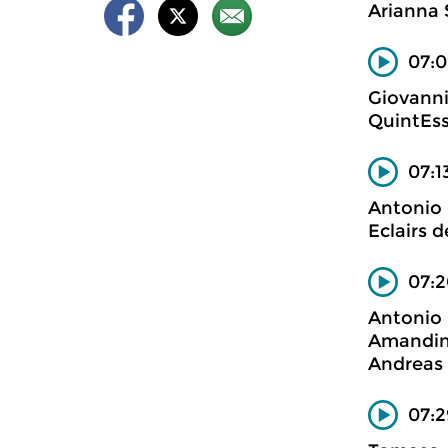
Arianna S
07:0
Giovanni
QuintEss
07:1
Antonio 
Eclairs 
07:2
Antonio 
Amandine
Andreas 
07:2