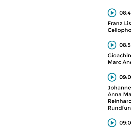
08:4
Franz Li
Celloph
08:5
Gioachin
Marc Andr
09:0
Johanne
Anna Mar
Reinhard
Rundfun
09:0