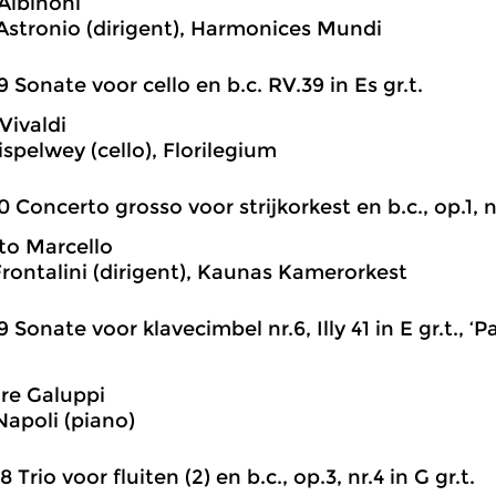
Albinoni
Astronio (dirigent), Harmonices Mundi
9 Sonate voor cello en b.c. RV.39 in Es gr.t.
Vivaldi
ispelwey (cello), Florilegium
0 Concerto grosso voor strijkorkest en b.c., op.1, nr
to Marcello
Frontalini (dirigent), Kaunas Kamerorkest
9 Sonate voor klavecimbel nr.6, Illy 41 in E gr.t., 
re Galuppi
apoli (piano)
8 Trio voor fluiten (2) en b.c., op.3, nr.4 in G gr.t.