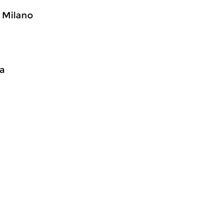
i Milano
na