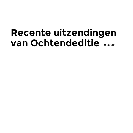
Recente uitzendingen
van Ochtendeditie
meer
Klassiek
Klassiek
Ochtendeditie
Ochtendeditie
zo 2 aug 2026 07:00 uur
za 1 aug 2026 07:
Werken van Johann Adolf
Werken van Alessan
Hasse, Anoniem, Johann
Scarlatti, Johann Ku
Christoph Pepusch...
Johann Friedrich Fasc