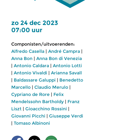
zo 24 dec 2023
07:00 uur
Componisten/uitvoerenden:
Alfredo Casella
|
André Campra
|
Anna Bon
|
Anna Bon di Venezia
|
Antonio Caldara
|
Antonio Lotti
|
Antonio Vivaldi
|
Arianna Savall
|
Baldassare Galuppi
|
Benedetto
Marcello
|
Claudio Merulo
|
Cypriano de Rore
|
Felix
Mendelssohn Bartholdy
|
Franz
Liszt
|
Gioacchino Rossini
|
Giovanni Picchi
|
Giuseppe Verdi
|
Tomaso Albinoni