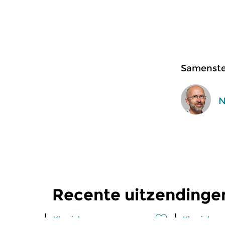
Samenstel
N
Recente uitzendinge
Klassiek
Klassiek