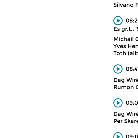
Silvano 
08:2
Es gr.t.
Michail 
Yves Hen
Toth (al
08:4
Dag Wiré
Rumon Ga
09:0
Dag Wir
Per Skar
09:1