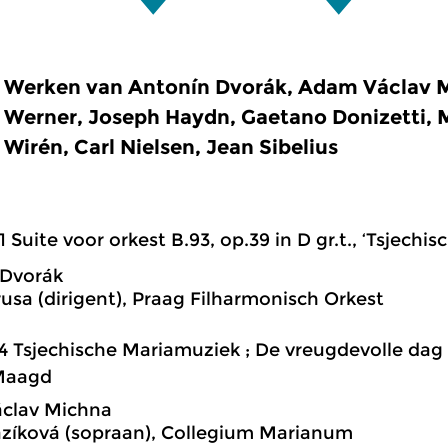
Werken van Antonín Dvorák, Adam Václav M
Werner, Joseph Haydn, Gaetano Donizetti, M
Wirén, Carl Nielsen, Jean Sibelius
1 Suite voor orkest B.93, op.39 in D gr.t., ‘Tsjechis
 Dvorák
usa (dirigent), Praag Filharmonisch Orkest
4 Tsjechische Mariamuziek ; De vreugdevolle dag
 Maagd
clav Michna
zíková (sopraan), Collegium Marianum