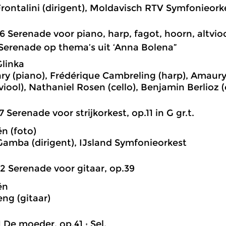
Frontalini (dirigent), Moldavisch RTV Symfonieork
6 Serenade voor piano, harp, fagot, hoorn, altvioo
, ‘Serenade op thema’s uit ‘Anna Bolena”
Glinka
ry (piano), Frédérique Cambreling (harp), Amaury 
tviool), Nathaniel Rosen (cello), Benjamin Berlioz 
7 Serenade voor strijkorkest, op.11 in G gr.t.
n (foto)
mba (dirigent), IJsland Symfonieorkest
2 Serenade voor gitaar, op.39
én
eng (gitaar)
1 De moeder, op.41 ; Sel.