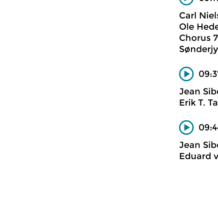
Carl Nie
Ole Hede
Chorus 7
Sønderjy
09:3
Jean Sib
Erik T. T
09:4
Jean Sib
Eduard v