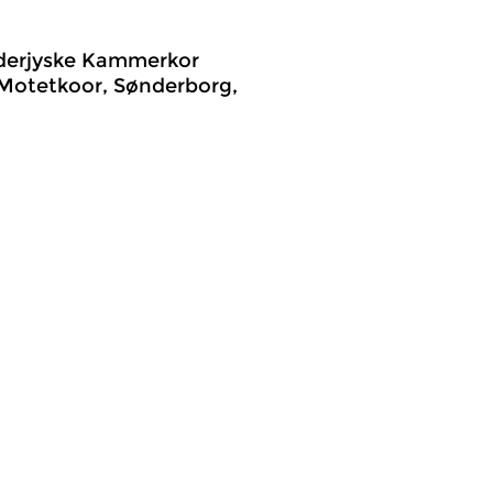
nderjyske Kammerkor
k Motetkoor, Sønderborg,