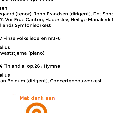
lsen
gaard (tenor), John Frandsen (dirigent), Det So
7, Vor Frue Cantori, Haderslev, Heilige Mariaker
llands Symfonieorkest
7 Finse volksliederen nr.1-6
elius
awaststjerna (piano)
4 Finlandia, op.26 ; Hymne
elius
an Beinum (dirigent), Concertgebouworkest