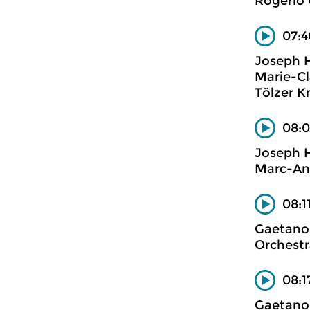
Rogério 
07:4
Joseph 
Marie-Cl
Tölzer K
08:0
Joseph 
Marc-And
08:1
Gaetano 
Orchestr
08:1
Gaetano 