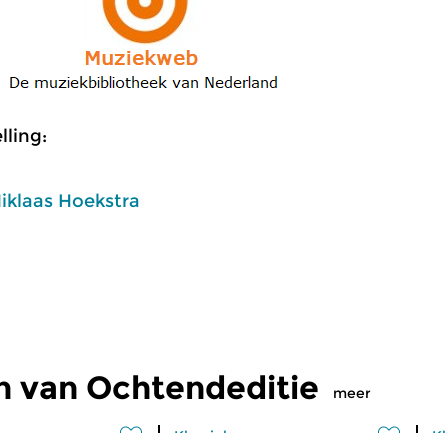
ling:
iklaas Hoekstra
n van Ochtendeditie
meer
Klassiek
Kl