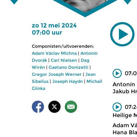
zo 12 mei 2024
07:00 uur
Componisten/uitvoerenden:
Adam Václav Michna
|
Antonín
Dvorák
|
Carl Nielsen
|
Dag
Wirén
|
Gaetano Donizetti
|
07:0
Gregor Joseph Werner
|
Jean
Sibelius
|
Joseph Haydn
|
Michail
Antonín
Glinka
Jakub Hr
07:2
Heilige
Adam Vá
Hana Bla