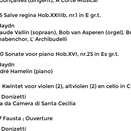
Gonçalves (dirigent), A Corte Musical
6 Salve regina Hob.XXIIIb, nr.1 in E gr.t.
Haydn
aude Vallin (sopraan), Bob van Asperen (orgel), Br
nabenchor, L’ Archibudelli
0 Sonate voor piano Hob.XVI, nr.25 in Es gr.t.
Haydn
ré Hamelin (piano)
1 Kwintet voor violen (2), altviolen (2) en cello in C 
Donizetti
a da Camera di Santa Cecilia
7 Fausta ; Ouverture
Donizetti