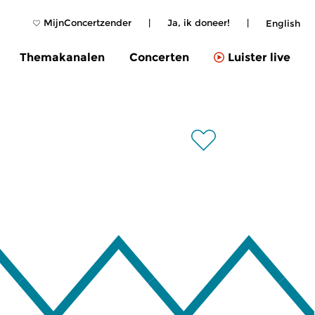
MijnConcertzender
|
Ja, ik doneer!
|
English
Themakanalen
Concerten
Luister live