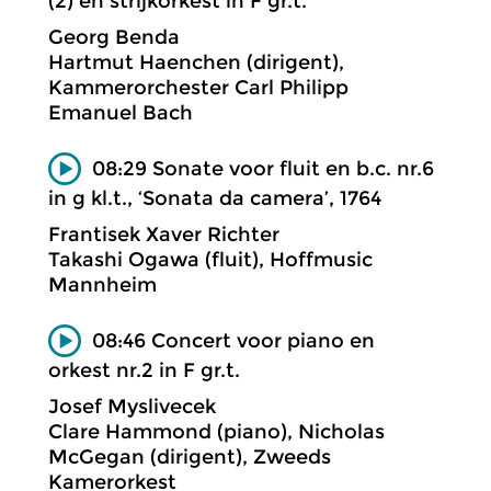
(2) en strijkorkest in F gr.t.
Georg Benda
Hartmut Haenchen (dirigent),
Kammerorchester Carl Philipp
Emanuel Bach
08:29 Sonate voor fluit en b.c. nr.6
in g kl.t., ‘Sonata da camera’, 1764
Frantisek Xaver Richter
Takashi Ogawa (fluit), Hoffmusic
Mannheim
08:46 Concert voor piano en
orkest nr.2 in F gr.t.
Josef Myslivecek
Clare Hammond (piano), Nicholas
McGegan (dirigent), Zweeds
Kamerorkest