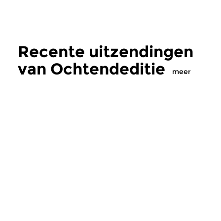
Recente uitzendingen
van Ochtendeditie
meer
Klassiek
Klassiek
Ochtendeditie
Ochtendeditie
zo 2 aug 2026 07:00 uur
za 1 aug 2026 07:
Werken van Johann Adolf
Werken van Alessan
Hasse, Anoniem, Johann
Scarlatti, Johann Ku
Christoph Pepusch...
Johann Friedrich Fasc