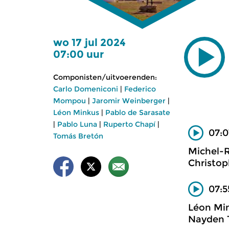
wo 17 jul 2024
07:00 uur
Componisten/uitvoerenden:
Carlo Domeniconi
|
Federico
Mompou
|
Jaromir Weinberger
|
Léon Minkus
|
Pablo de Sarasate
|
Pablo Luna
|
Ruperto Chapí
|
07:0
Tomás Bretón
Michel-R
Christop
07:5
Léon Mi
Nayden T