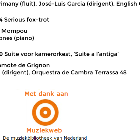
rimany (fluit), José-Luis Garcia (dirigent), Engli
4 Serious fox-trot
o Mompou
ones (piano)
9 Suite voor kamerorkest, ‘Suite a l’antiga’
amote de Grignon
a (dirigent), Orquestra de Cambra Terrassa 48