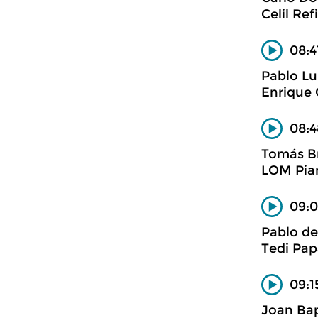
Celil Ref
08:4
Pablo L
Enrique 
08:4
Tomás B
LOM Pian
09:0
Pablo de
Tedi Pap
09:1
Joan Bap