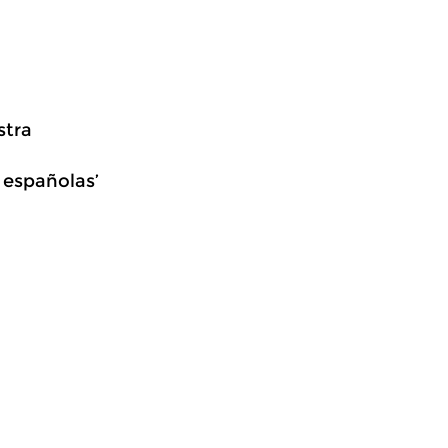
stra
s españolas’