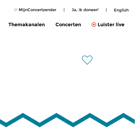
MijnConcertzender
|
Ja, ik doneer!
|
English
Themakanalen
Concerten
Luister live