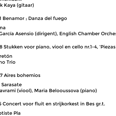
ik Kaya (gitaar)
1 Benamor ; Danza del fuego
una
García Asensio (dirigent), English Chamber Orche
8 Stukken voor piano, viool en cello nr.1-4, ‘Pieza
retón
o Trio
7 Aires bohemios
 Sarasate
avrami (viool), Maria Belooussova (piano)
5 Concert voor fluit en strijkorkest in Bes gr.t.
tiste Pla