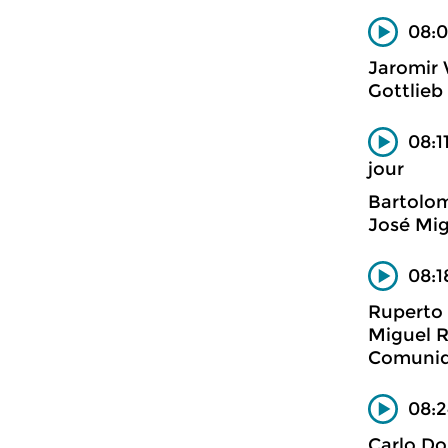
08:0
Jaromir
Gottlieb
08:1
jour
Bartolom
José Mig
08:1
Ruperto
Miguel R
Comunid
08:2
Carlo D