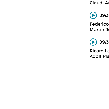
Claudi A
09:3
Federic
Martin J
09:3
Ricard L
Adolf Pl