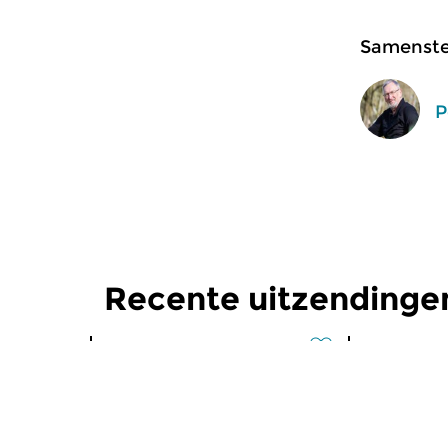
Samenstel
P
Recente uitzendinge
Klassiek
Klassiek