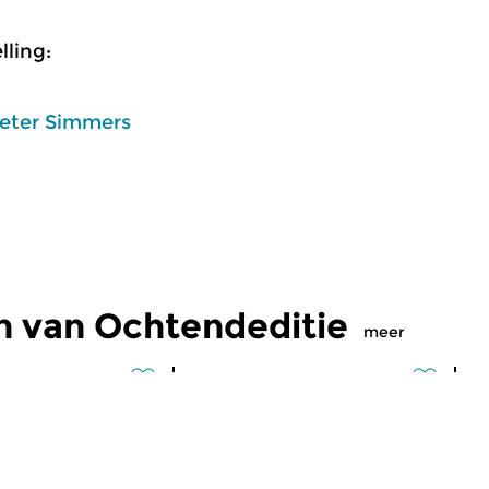
ling:
eter Simmers
n van Ochtendeditie
meer
Klassiek
Kl