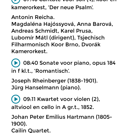
kamerorkest, ‘Der neue Psalm’.
Antonin Reicha.
Magdaléna Hajóssyová, Anna Barová,
Andreas Schmidt, Karel Prusa,
Lubomír Mátl (dirigent), Tsjechisch
Filharmonisch Koor Brno, Dvorák
Kamerorkest.
08:40 Sonate voor piano, opus 184
in f kl.t., ‘Romantisch’.
Joseph Rheinberger (1838-1901).
Jürg Hanselmann (piano).
09:11 Kwartet voor violen (2),
altviool en cello in A gr.t., 1852.
Johan Peter Emilius Hartmann (1805-
1900).
Cailin Quartet.