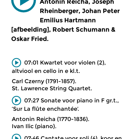
Antonin Reicha, Joseph
Rheinberger, Johan Peter
Emilius Hartmann
[afbeelding], Robert Schumann &
Oskar Fried.
07:01 Kwartet voor violen (2),
altviool en cello in e kl.t.
Carl Czerny (1791-1857).
St. Lawrence String Quartet.
07:27 Sonate voor piano in F gr.t.,
‘Sur La flûte enchantée’.
Antonin Reicha (1770-1836).
Ivan Ilic (piano).
07:46 Cantate voor soli (4), koor en