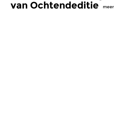
van Ochtendeditie
meer
Klassiek
Klassiek
Ochtendeditie
Ochtendeditie
zo 2 aug 2026 07:00 uur
za 1 aug 2026 07:
Werken van Johann Adolf
Werken van Alessan
Hasse, Anoniem, Johann
Scarlatti, Johann Ku
Christoph Pepusch...
Johann Friedrich Fasc
Meer van
programmamaker Sem