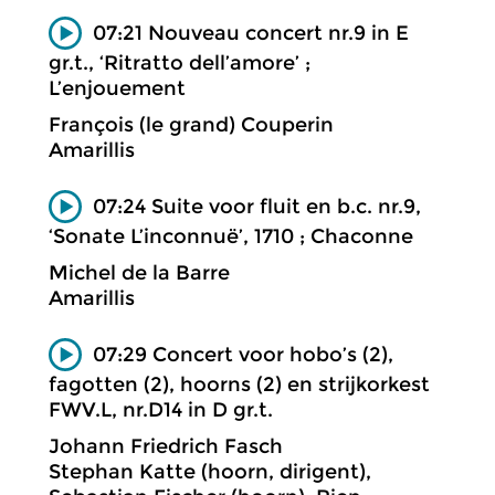
07:21 Nouveau concert nr.9 in E
gr.t., ‘Ritratto dell’amore’ ;
L’enjouement
François (le grand) Couperin
Amarillis
07:24 Suite voor fluit en b.c. nr.9,
‘Sonate L’inconnuë’, 1710 ; Chaconne
Michel de la Barre
Amarillis
07:29 Concert voor hobo’s (2),
fagotten (2), hoorns (2) en strijkorkest
FWV.L, nr.D14 in D gr.t.
Johann Friedrich Fasch
Stephan Katte (hoorn, dirigent),