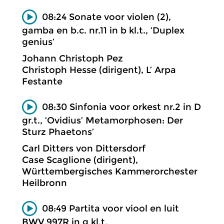
08:24 Sonate voor violen (2),
gamba en b.c. nr.11 in b kl.t., ‘Duplex
genius’
Johann Christoph Pez
Christoph Hesse (dirigent), L’ Arpa
Festante
08:30 Sinfonia voor orkest nr.2 in D
gr.t., ‘Ovidius’ Metamorphosen: Der
Sturz Phaetons’
Carl Ditters von Dittersdorf
Case Scaglione (dirigent),
Württembergisches Kammerorchester
Heilbronn
08:49 Partita voor viool en luit
BWV.997R in g kl.t.