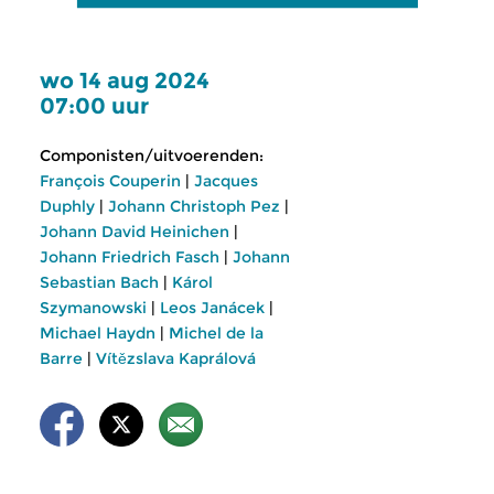
wo 14 aug 2024
07:00 uur
Componisten/uitvoerenden:
François Couperin
|
Jacques
Duphly
|
Johann Christoph Pez
|
Johann David Heinichen
|
Johann Friedrich Fasch
|
Johann
Sebastian Bach
|
Károl
Szymanowski
|
Leos Janácek
|
Michael Haydn
|
Michel de la
Barre
|
Vítězslava Kaprálová