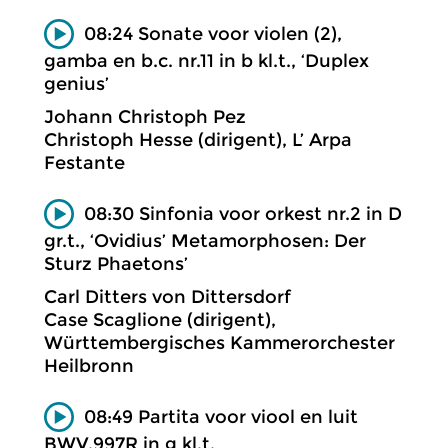
08:24 Sonate voor violen (2),
gamba en b.c. nr.11 in b kl.t., ‘Duplex
genius’
Johann Christoph Pez
Christoph Hesse (dirigent), L’ Arpa
Festante
08:30 Sinfonia voor orkest nr.2 in D
gr.t., ‘Ovidius’ Metamorphosen: Der
Sturz Phaetons’
Carl Ditters von Dittersdorf
Case Scaglione (dirigent),
Württembergisches Kammerorchester
Heilbronn
08:49 Partita voor viool en luit
BWV.997R in g kl.t.