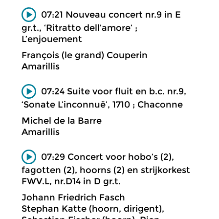
07:21 Nouveau concert nr.9 in E
gr.t., ‘Ritratto dell’amore’ ;
L’enjouement
François (le grand) Couperin
Amarillis
07:24 Suite voor fluit en b.c. nr.9,
‘Sonate L’inconnuë’, 1710 ; Chaconne
Michel de la Barre
Amarillis
07:29 Concert voor hobo’s (2),
fagotten (2), hoorns (2) en strijkorkest
FWV.L, nr.D14 in D gr.t.
Johann Friedrich Fasch
Stephan Katte (hoorn, dirigent),