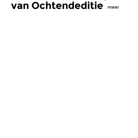
van Ochtendeditie
meer
Klassiek
Klassiek
Ochtendeditie
Ochtendeditie
zo 2 aug 2026 07:00 uur
za 1 aug 2026 07:
Werken van Johann Adolf
Werken van Alessan
Hasse, Anoniem, Johann
Scarlatti, Johann Ku
Christoph Pepusch...
Johann Friedrich Fasc
Meer van
programmamaker Sem