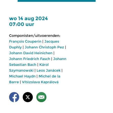
wo 14 aug 2024
07:00 uur
Componisten/uitvoerenden:
François Couperin
|
Jacques
Duphly
|
Johann Christoph Pez
|
Johann David Heinichen
|
Johann Friedrich Fasch
|
Johann
Sebastian Bach
|
Károl
Szymanowski
|
Leos Janácek
|
Michael Haydn
|
Michel de la
Barre
|
Vítězslava Kaprálová