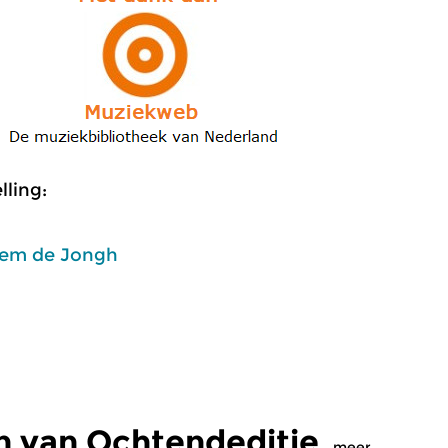
ling:
em de Jongh
n van Ochtendeditie
meer