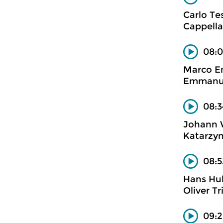
Carlo Tes
Cappella
08:0
Marco En
Emmanuel
08:3
Johann W
Katarzyn
08:5
Hans Hu
Oliver T
09:2