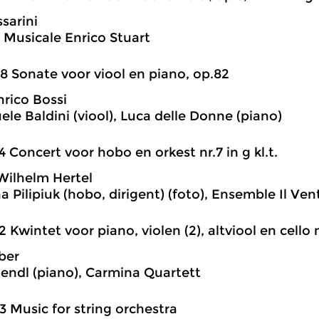
sarini
 Musicale Enrico Stuart
8 Sonate voor viool en piano, op.82
rico Bossi
e Baldini (viool), Luca delle Donne (piano)
4 Concert voor hobo en orkest nr.7 in g kl.t.
ilhelm Hertel
a Pilipiuk (hobo, dirigent) (foto), Ensemble Il Ven
2 Kwintet voor piano, violen (2), altviool en cello nr
ber
riendl (piano), Carmina Quartett
3 Music for string orchestra