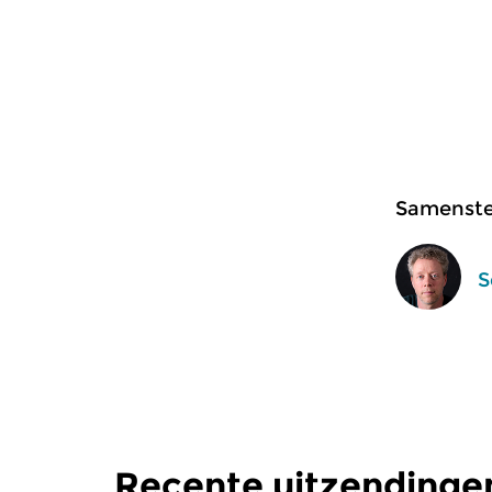
Samenstel
S
Recente uitzendinge