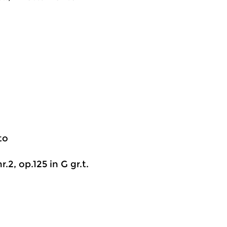
to
.2, op.125 in G gr.t.