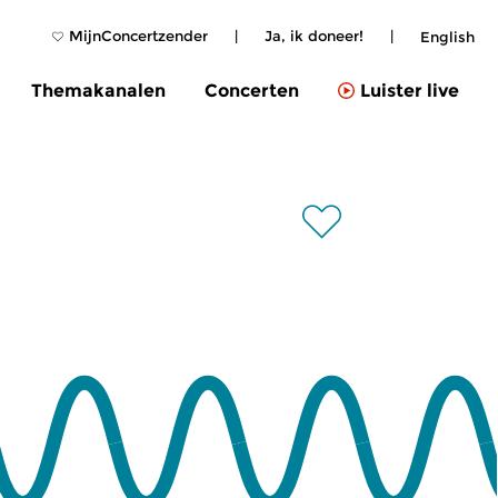
MijnConcertzender
|
Ja, ik doneer!
|
English
Themakanalen
Concerten
Luister live