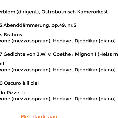
l
rblom (dirigent), Ostrobotnisch Kamerorkest
3 Abenddämmerung, op.49, nr.5
s Brahms
vone (mezzosopraan), Hedayet Djeddikar (piano)
7 Gedichte von J.W. v. Goethe ; Mignon I (Heiss m
lf
vone (mezzosopraan), Hedayet Djeddikar (piano)
0 Oscuro è il ciel
do Pizzetti
vone (mezzosopraan), Hedayet Djeddikar (piano)