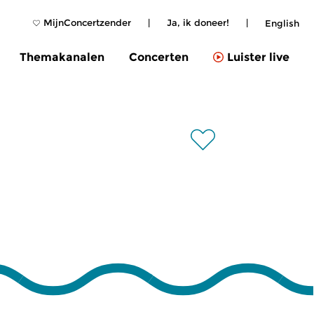
MijnConcertzender
|
Ja, ik doneer!
|
English
Themakanalen
Concerten
Luister live