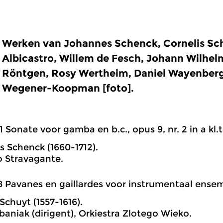
Werken van Johannes Schenck, Cornelis Sch
Albicastro, Willem de Fesch, Johann Wilhel
Röntgen, Rosy Wertheim, Daniel Wayenberg
Wegener-Koopman [foto].
1 Sonate voor gamba en b.c., opus 9, nr. 2 in a kl.t
 Schenck (1660-1712).
o Stravagante.
8 Pavanes en gaillardes voor instrumentaal ensembl
Schuyt (1557-1616).
baniak (dirigent), Orkiestra Zlotego Wieko.