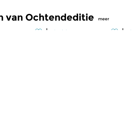
n van Ochtendeditie
meer
Klassiek
Kl
editie
Ochtendeditie
O
2026 07:00 uur
vr 31 jul 2026 07:00 uur
d
 Alessandro
Werken van Johann Philipp
We
Johann Kuhnau,
Krieger, Johann Heinrich
Kr
rich Fasch, Jan...
Schmelzer, François-Joseph...
Lo
maker Egbert Randewijk