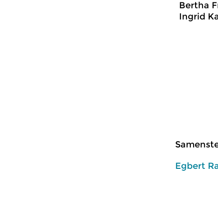
Bertha F
Ingrid K
Samenstel
Egbert R