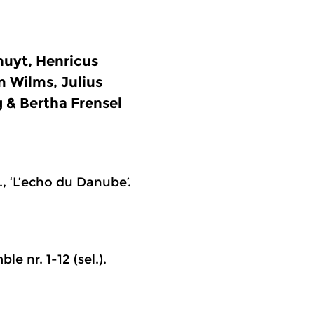
uyt, Henricus
m Wilms, Julius
 & Bertha Frensel
., ‘L’echo du Danube’.
e nr. 1-12 (sel.).