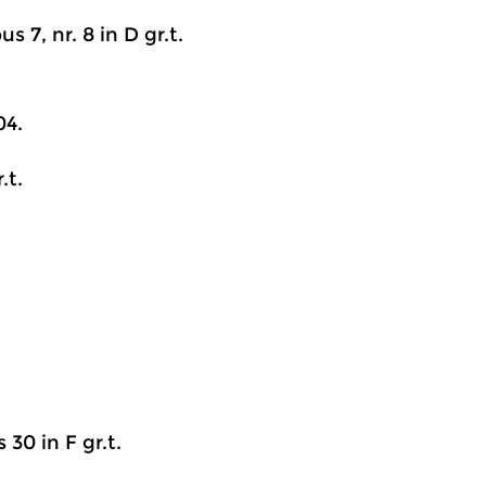
s 7, nr. 8 in D gr.t.
04.
.t.
 30 in F gr.t.