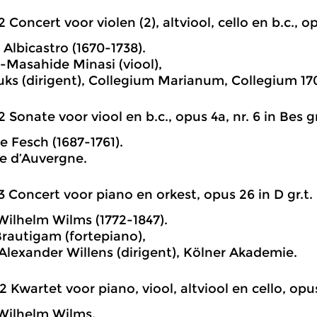
2 Concert voor violen (2), altviool, cello en b.c., opu
 Albicastro (1670-1738).
-Masahide Minasi (viool),
uks (dirigent), Collegium Marianum, Collegium 17
2 Sonate voor viool en b.c., opus 4a, nr. 6 in Bes gr
e Fesch (1687-1761).
e d’Auvergne.
3 Concert voor piano en orkest, opus 26 in D gr.t.
ilhelm Wilms (1772-1847).
rautigam (fortepiano),
Alexander Willens (dirigent), Kölner Akademie.
2 Kwartet voor piano, viool, altviool en cello, opus
Wilhelm Wilms.