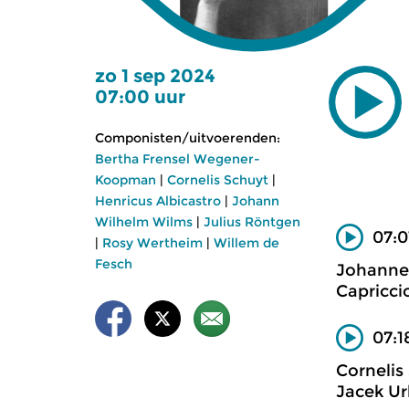
zo 1 sep 2024
07:00 uur
Componisten/uitvoerenden:
Bertha Frensel Wegener-
Koopman
|
Cornelis Schuyt
|
Henricus Albicastro
|
Johann
Wilhelm Wilms
|
Julius Röntgen
07:0
|
Rosy Wertheim
|
Willem de
Fesch
Johannes
Capricci
07:1
Cornelis 
Jacek Ur