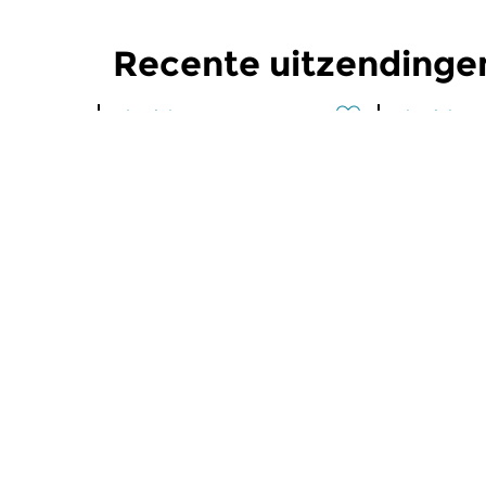
Recente uitzendinge
Klassiek
Klassiek
Ochtendeditie
Ochtend
zo 2 aug 2026 07:00 uur
za 1 aug 
Werken van Johann Adolf
Werken van
Hasse, Anoniem, Johann
Scarlatti, 
Christoph Pepusch...
Johann Fried
Meer van programma