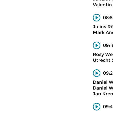
Valentin
08:5
Julius R
Mark And
09:1
Rosy Wer
Utrecht 
09:2
Daniel W
Daniel W
Jan Kren
09:4