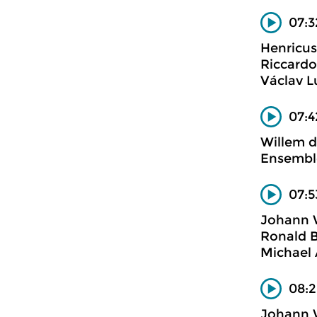
07:3
Henricus
Riccardo
Václav L
07:4
Willem d
Ensembl
07:5
Johann W
Ronald B
Michael 
08:2
Johann 