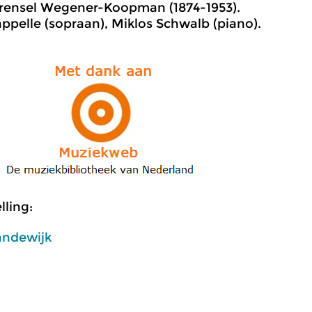
rensel Wegener-Koopman (1874-1953).
appelle (sopraan), Miklos Schwalb (piano).
ling:
andewijk