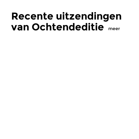
Recente uitzendingen
van Ochtendeditie
meer
Klassiek
Klassiek
Ochtendeditie
Ochtendeditie
zo 2 aug 2026 07:00 uur
za 1 aug 2026 07:
Werken van Johann Adolf
Werken van Alessan
Hasse, Anoniem, Johann
Scarlatti, Johann Ku
Christoph Pepusch...
Johann Friedrich Fasc