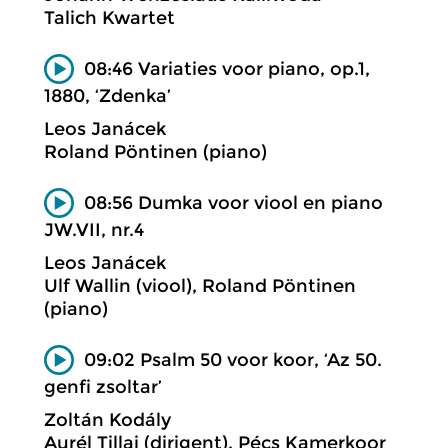
Talich Kwartet
08:46 Variaties voor piano, op.1,
1880, ‘Zdenka’
Leos Janácek
Roland Pöntinen (piano)
08:56 Dumka voor viool en piano
JW.VII, nr.4
Leos Janácek
Ulf Wallin (viool), Roland Pöntinen
(piano)
09:02 Psalm 50 voor koor, ‘Az 50.
genfi zsoltar’
Zoltán Kodály
Aurél Tillai (dirigent), Pécs Kamerkoor