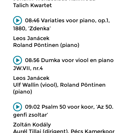
Talich Kwartet
08:46 Variaties voor piano, op.1,
1880, ‘Zdenka’
Leos Janácek
Roland Pöntinen (piano)
08:56 Dumka voor viool en piano
JW.VII, nr.4
Leos Janácek
Ulf Wallin (viool), Roland Pöntinen
(piano)
09:02 Psalm 50 voor koor, ‘Az 50.
genfi zsoltar’
Zoltán Kodály
Aurél Tillai (dirigent), Pécs Kamerkoor