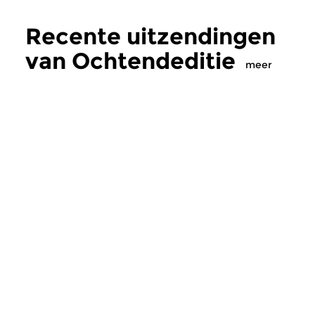
Recente uitzendingen
van Ochtendeditie
meer
Klassiek
Klassiek
Ochtendeditie
Ochtendeditie
zo 2 aug 2026 07:00 uur
za 1 aug 2026 07:
Werken van Johann Adolf
Werken van Alessan
Hasse, Anoniem, Johann
Scarlatti, Johann Ku
Christoph Pepusch...
Johann Friedrich Fasc