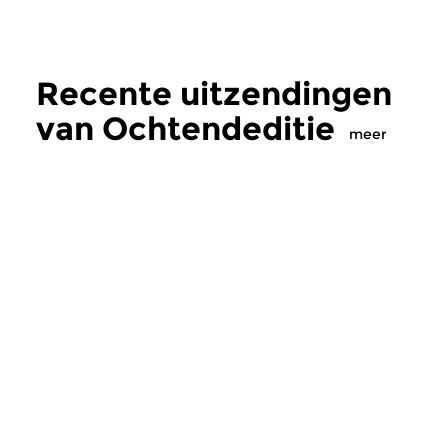
Recente uitzendingen
van Ochtendeditie
meer
Klassiek
Klassiek
Ochtendeditie
Ochtendeditie
zo 2 aug 2026 07:00 uur
za 1 aug 2026 07:
Werken van Johann Adolf
Werken van Alessan
Hasse, Anoniem, Johann
Scarlatti, Johann Ku
Christoph Pepusch...
Johann Friedrich Fasc