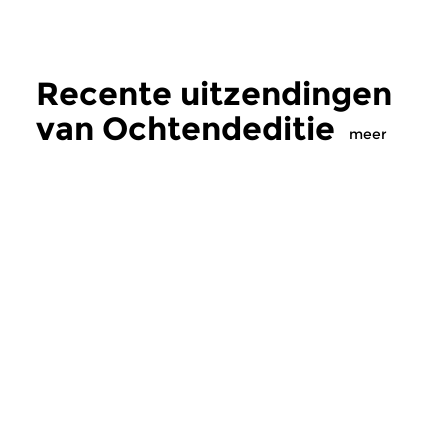
Recente uitzendingen
van Ochtendeditie
meer
Klassiek
Klassiek
Ochtendeditie
Ochtendeditie
zo 2 aug 2026 07:00 uur
za 1 aug 2026 07:
Werken van Johann Adolf
Werken van Alessan
Hasse, Anoniem, Johann
Scarlatti, Johann Ku
Christoph Pepusch...
Johann Friedrich Fasc