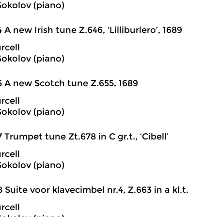
Sokolov (piano)
4 A new Irish tune Z.646, ‘Lilliburlero’, 1689
rcell
Sokolov (piano)
5 A new Scotch tune Z.655, 1689
rcell
Sokolov (piano)
7 Trumpet tune Zt.678 in C gr.t., ‘Cibell’
rcell
Sokolov (piano)
8 Suite voor klavecimbel nr.4, Z.663 in a kl.t.
rcell