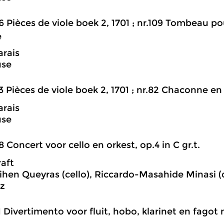
6 Pièces de viole boek 2, 1701 ; nr.109 Tombeau p
e
rais
use
3 Pièces de viole boek 2, 1701 ; nr.82 Chaconne e
rais
use
8 Concert voor cello en orkest, op.4 in C gr.t.
aft
hen Queyras (cello), Riccardo-Masahide Minasi (
z
1 Divertimento voor fluit, hobo, klarinet en fagot n