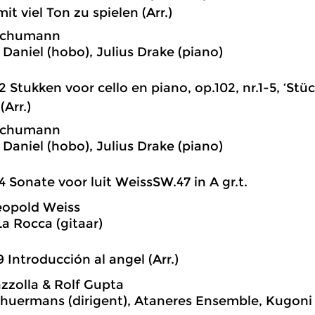
mit viel Ton zu spielen (Arr.)
Schumann
 Daniel (hobo), Julius Drake (piano)
2 Stukken voor cello en piano, op.102, nr.1-5, ‘Stü
(Arr.)
Schumann
 Daniel (hobo), Julius Drake (piano)
4 Sonate voor luit WeissSW.47 in A gr.t.
Leopold Weiss
La Rocca (gitaar)
9 Introducción al angel (Arr.)
azzolla & Rolf Gupta
chuermans (dirigent), Ataneres Ensemble, Kugoni 