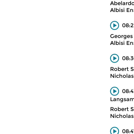
Abelardo
Albisi E
08:2
Georges 
Albisi E
08:3
Robert 
Nicholas 
08:4
Langsam 
Robert 
Nicholas
08:4