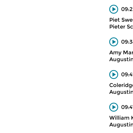
09:2
Piet Swe
Pieter S
09:3
Amy Mar
Augustin
09:4
Coleridg
Augustin
09:4
William K
Augustin