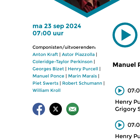
ma 23 sep 2024
07:00 uur
Componisten/uitvoerenden:
Anton Kraft
|
Astor Piazzolla
|
Coleridge-Taylor Perkinson
|
Manuel 
Georges Bizet
|
Henry Purcell
|
Manuel Ponce
|
Marin Marais
|
Piet Swerts
|
Robert Schumann
|
07:0
William Kroll
Henry Pu
Grigory 
07:0
Henry Pu