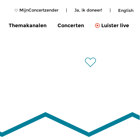
MijnConcertzender
|
Ja, ik doneer!
|
English
Themakanalen
Concerten
Luister live