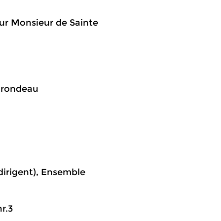
our Monsieur de Sainte
n rondeau
dirigent), Ensemble
r.3