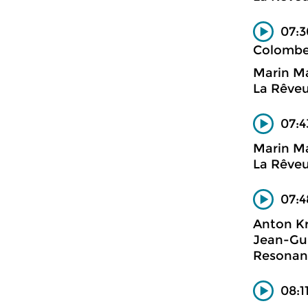
07:3
Colomb
Marin Ma
La Rêve
07:4
Marin Ma
La Rêve
07:4
Anton Kr
Jean-Gui
Resonan
08:1