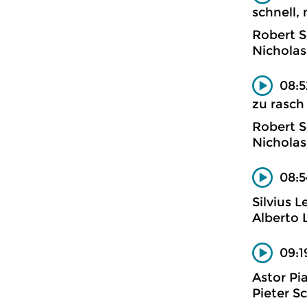
schnell, 
Robert 
Nicholas
08:5
zu rasch 
Robert 
Nicholas
08:5
Silvius 
Alberto 
09:1
Astor Pi
Pieter S