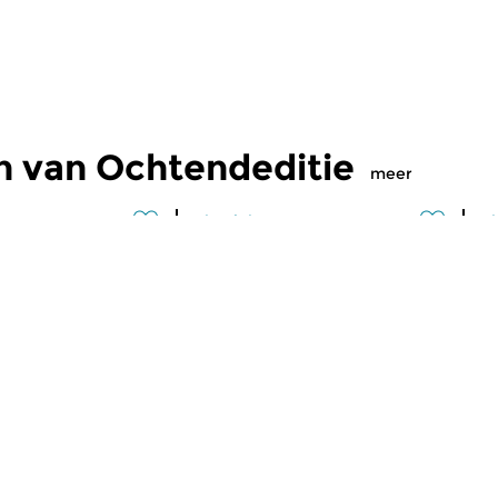
n van Ochtendeditie
meer
Klassiek
Kl
editie
Ochtendeditie
O
2026 07:00 uur
vr 31 jul 2026 07:00 uur
d
 Alessandro
Werken van Johann Philipp
We
Johann Kuhnau,
Krieger, Johann Heinrich
Kr
rich Fasch, Jan...
Schmelzer, François-Joseph...
Lo