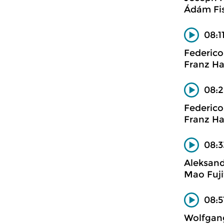
Ádám Fis
08:1
Federic
Franz Ha
08:2
Federic
Franz Ha
08:3
Aleksand
Mao Fuji
08:5
Wolfgan