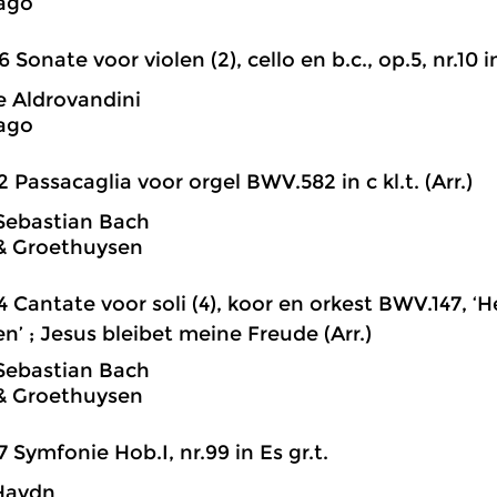
ago
6 Sonate voor violen (2), cello en b.c., op.5, nr.10 i
 Aldrovandini
ago
2 Passacaglia voor orgel BWV.582 in c kl.t. (Arr.)
Sebastian Bach
& Groethuysen
4 Cantate voor soli (4), koor en orkest BWV.147, 
n’ ; Jesus bleibet meine Freude (Arr.)
Sebastian Bach
& Groethuysen
7 Symfonie Hob.I, nr.99 in Es gr.t.
Haydn