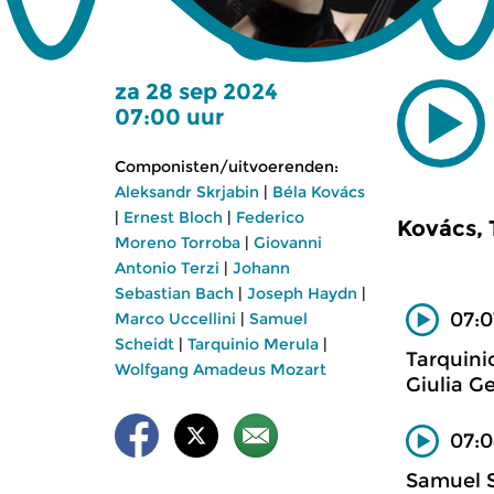
za 28 sep 2024
07:00 uur
Componisten/uitvoerenden:
Aleksandr Skrjabin
|
Béla Kovács
|
Ernest Bloch
|
Federico
Kovács,
Moreno Torroba
|
Giovanni
Antonio Terzi
|
Johann
Sebastian Bach
|
Joseph Haydn
|
07:0
Marco Uccellini
|
Samuel
Scheidt
|
Tarquinio Merula
|
Tarquini
Wolfgang Amadeus Mozart
Giulia Ge
07:0
Samuel 