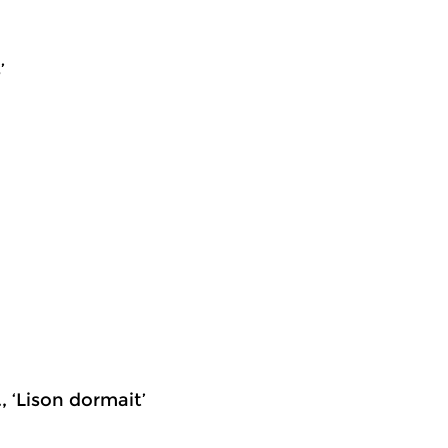
’
., ‘Lison dormait’