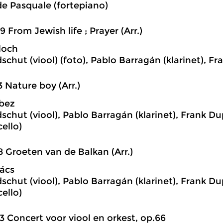
e Pasquale (fortepiano)
9 From Jewish life ; Prayer (Arr.)
loch
schut (viool) (foto), Pablo Barragán (klarinet), F
3 Nature boy (Arr.)
bez
schut (viool), Pablo Barragán (klarinet), Frank D
ello)
8 Groeten van de Balkan (Arr.)
ács
schut (viool), Pablo Barragán (klarinet), Frank D
ello)
3 Concert voor viool en orkest, op.66