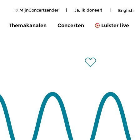
MijnConcertzender
|
Ja, ik doneer!
|
English
Themakanalen
Concerten
Luister live