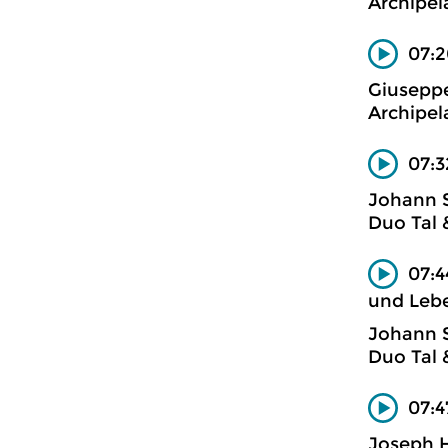
Archipel
07:2
Giuseppe
Archipel
07:3
Johann 
Duo Tal 
07:4
und Lebe
Johann 
Duo Tal 
07:4
Joseph 