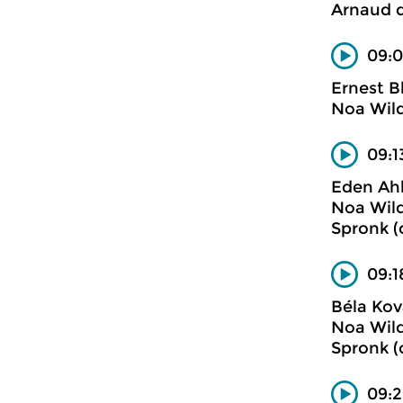
Arnaud d
09:0
Ernest B
Noa Wild
09:1
Eden Ah
Noa Wild
Spronk (c
09:1
Béla Kov
Noa Wild
Spronk (c
09:2