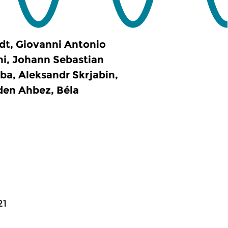
dt, Giovanni Antonio
ni, Johann Sebastian
a, Aleksandr Skrjabin,
den Ahbez, Béla
21