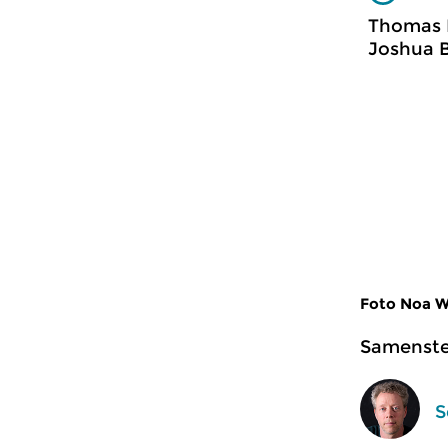
Thomas 
Joshua B
Foto Noa Wi
Samenstel
S