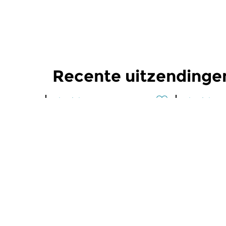
Recente uitzendinge
Klassiek
Klassiek
Ochtendeditie
Ochtend
zo 2 aug 2026 07:00 uur
za 1 aug 
Werken van Johann Adolf
Werken van
Hasse, Anoniem, Johann
Scarlatti, 
Christoph Pepusch...
Johann Fried