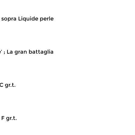
 sopra Liquide perle
’ ; La gran battaglia
C gr.t.
F gr.t.