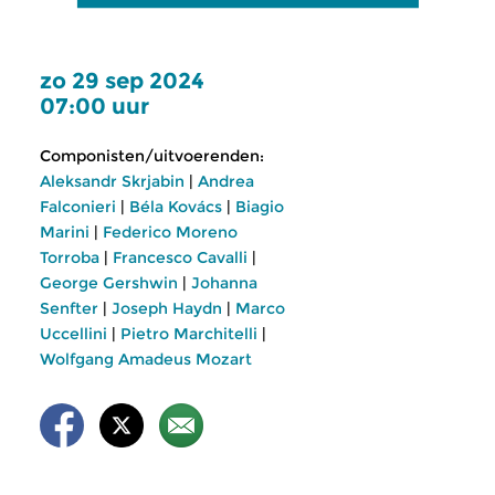
zo 29 sep 2024
07:00 uur
Componisten/uitvoerenden:
Aleksandr Skrjabin
|
Andrea
Falconieri
|
Béla Kovács
|
Biagio
Marini
|
Federico Moreno
Torroba
|
Francesco Cavalli
|
George Gershwin
|
Johanna
Senfter
|
Joseph Haydn
|
Marco
Uccellini
|
Pietro Marchitelli
|
Wolfgang Amadeus Mozart