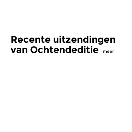
Recente uitzendingen
van Ochtendeditie
meer
Klassiek
Klassiek
Ochtendeditie
Ochtendeditie
zo 2 aug 2026 07:00 uur
za 1 aug 2026 07:
Werken van Johann Adolf
Werken van Alessan
Hasse, Anoniem, Johann
Scarlatti, Johann Ku
Christoph Pepusch...
Johann Friedrich Fasc