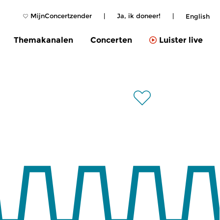
MijnConcertzender
|
Ja, ik doneer!
|
English
Themakanalen
Concerten
Luister live