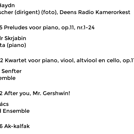
Haydn
cher (dirigent) (foto), Deens Radio Kamerorkest
5 Preludes voor piano, op.11, nr.1-24
r Skrjabin
ta (piano)
2 Kwartet voor piano, viool, altviool en cello, op.11 
 Senfter
semble
2 After you, Mr. Gershwin!
ács
d Ensemble
6 Ak-kalfak