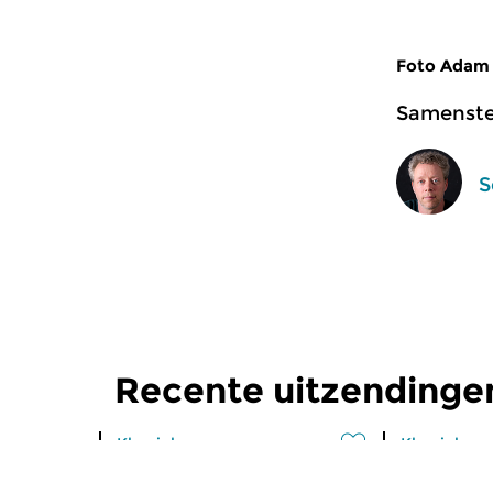
Foto Adam 
Samenstel
S
Recente uitzendinge
Klassiek
Klassiek