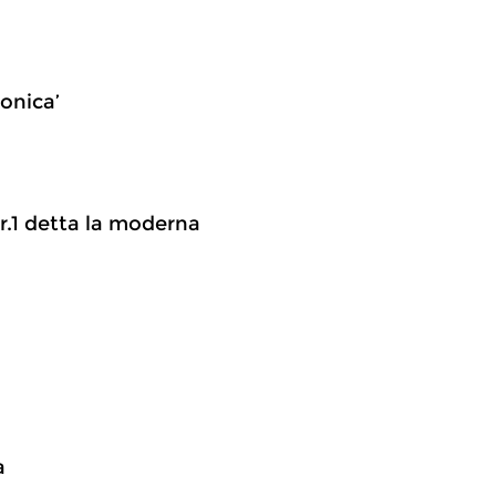
onica’
nr.1 detta la moderna
a