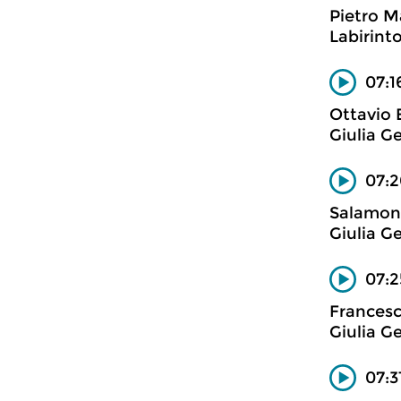
Pietro Ma
Labirint
07:1
Ottavio 
Giulia Ge
07:2
Salamon
Giulia Ge
07:
Francesc
Giulia Ge
07:3