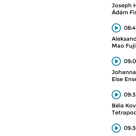
Joseph 
Ádám Fis
08:4
Aleksand
Mao Fuji
09:0
Johanna
Else En
09:3
Béla Kov
Tetrapo
09:3