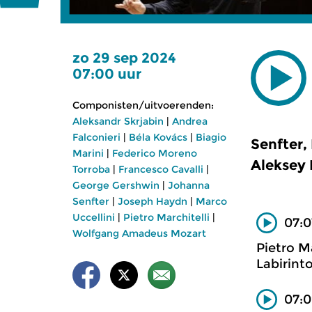
zo 29 sep 2024
07:00 uur
Componisten/uitvoerenden:
Aleksandr Skrjabin
|
Andrea
Falconieri
|
Béla Kovács
|
Biagio
Senfter,
Marini
|
Federico Moreno
Aleksey
Torroba
|
Francesco Cavalli
|
George Gershwin
|
Johanna
Senfter
|
Joseph Haydn
|
Marco
Uccellini
|
Pietro Marchitelli
|
07:0
Wolfgang Amadeus Mozart
Pietro Ma
Labirint
07:0