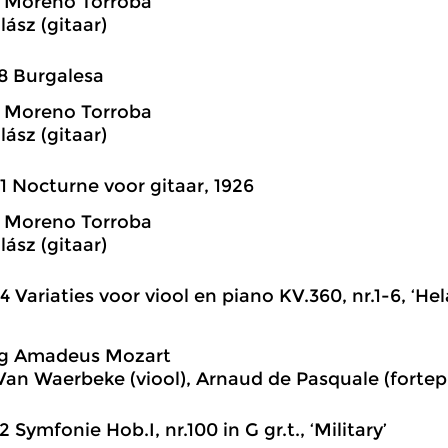
o Moreno Torroba
lász (gitaar)
8 Burgalesa
o Moreno Torroba
lász (gitaar)
1 Nocturne voor gitaar, 1926
o Moreno Torroba
lász (gitaar)
4 Variaties voor viool en piano KV.360, nr.1-6, ‘He
g Amadeus Mozart
an Waerbeke (viool), Arnaud de Pasquale (fortep
2 Symfonie Hob.I, nr.100 in G gr.t., ‘Military’