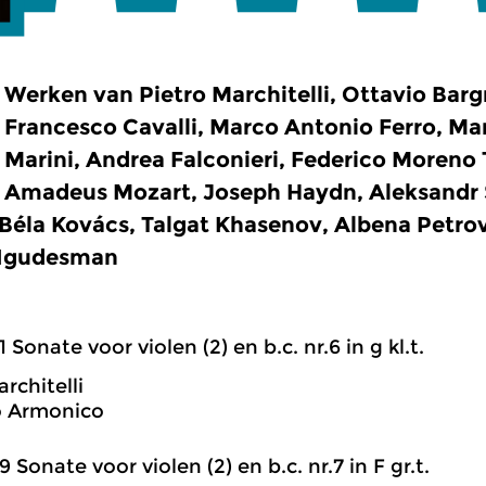
Werken van Pietro Marchitelli, Ottavio Bar
Francesco Cavalli, Marco Antonio Ferro, Mar
Marini, Andrea Falconieri, Federico Moreno
Amadeus Mozart, Joseph Haydn, Aleksandr 
 Béla Kovács, Talgat Khasenov, Albena Petro
 Igudesman
1 Sonate voor violen (2) en b.c. nr.6 in g kl.t.
rchitelli
o Armonico
9 Sonate voor violen (2) en b.c. nr.7 in F gr.t.