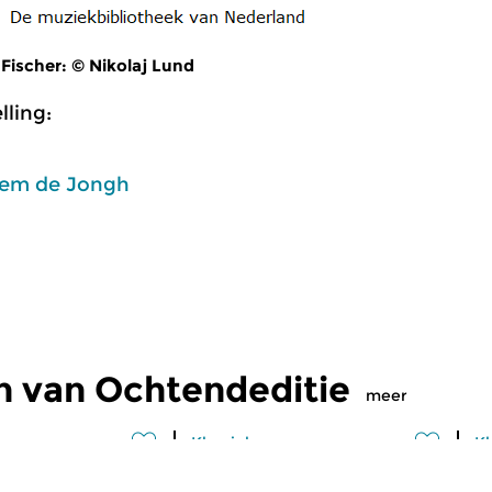
Fischer: © Nikolaj Lund
ling:
em de Jongh
n van Ochtendeditie
meer
Klassiek
Kl