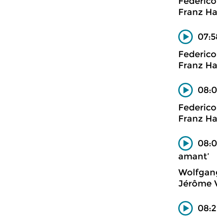
Federic
Franz Ha
07:5
Federic
Franz Ha
08:0
Federic
Franz Ha
08:0
amant’
Wolfgan
Jérôme V
08:2