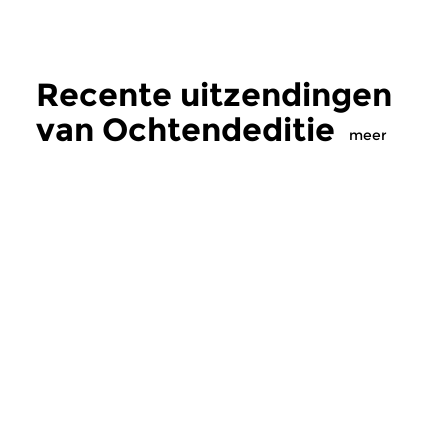
Recente uitzendingen
van Ochtendeditie
meer
Klassiek
Klassiek
Ochtendeditie
Ochtendeditie
zo 2 aug 2026 07:00 uur
za 1 aug 2026 07:
Werken van Johann Adolf
Werken van Alessan
Hasse, Anoniem, Johann
Scarlatti, Johann Ku
Christoph Pepusch...
Johann Friedrich Fasc