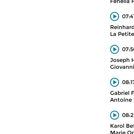
Fenella 
07:4
Reinhard
La Petit
07:5
Joseph 
Giovanni
08:1
Gabriel 
Antoine 
08:2
Karol Be
Marie Op