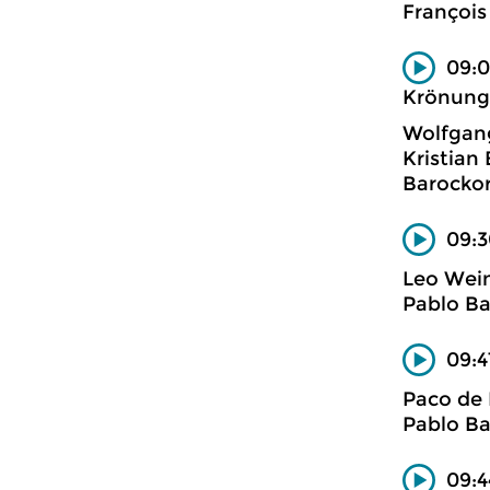
François
09:0
Krönung
Wolfgan
Kristian
Barockor
09:3
Leo Wei
Pablo Ba
09:4
Paco de 
Pablo Ba
09:4