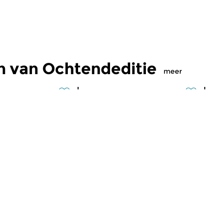
n van Ochtendeditie
meer
Klassiek
Kl
editie
Ochtendeditie
O
2026 07:00 uur
vr 31 jul 2026 07:00 uur
d
 Alessandro
Werken van Johann Philipp
We
Johann Kuhnau,
Krieger, Johann Heinrich
Kr
rich Fasch, Jan...
Schmelzer, François-Joseph...
Lo