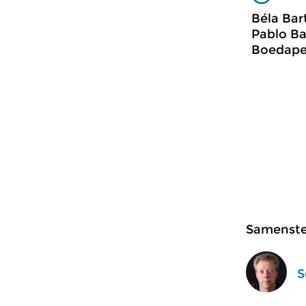
Béla Bar
Pablo Ba
Boedape
Samenstel
S