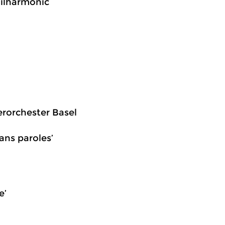
hilharmonic
erorchester Basel
ans paroles’
e’