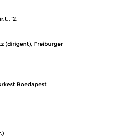
t., ‘2.
z (dirigent), Freiburger
rorkest Boedapest
.)