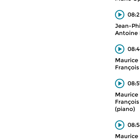
08:2
Jean-Ph
Antoine 
08:4
Maurice 
François
08:5
Maurice 
François
(piano)
08:5
Maurice 