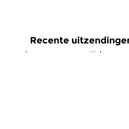
Recente uitzendinge
Klassiek
Klassiek
Ochtendeditie
Ochtend
zo 2 aug 2026 07:00 uur
za 1 aug 
Werken van Johann Adolf
Werken van
Hasse, Anoniem, Johann
Scarlatti, 
Christoph Pepusch...
Johann Fried