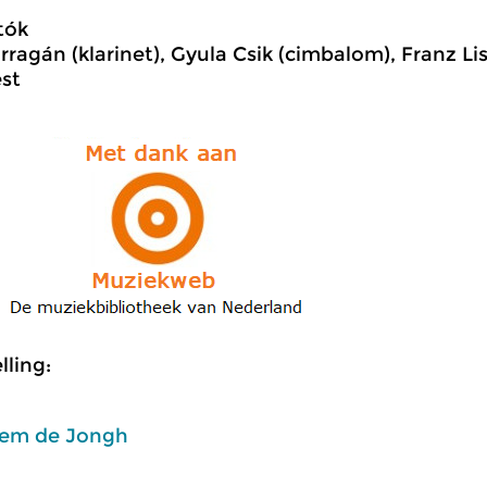
tók
rragán (klarinet), Gyula Csik (cimbalom), Franz L
st
ling:
em de Jongh