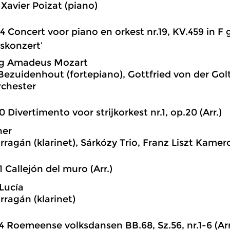
 Xavier Poizat (piano)
4 Concert voor piano en orkest nr.19, KV.459 in F gr.
skonzert’
g Amadeus Mozart
 Bezuidenhout (fortepiano), Gottfried von der Golt
chester
0 Divertimento voor strijkorkest nr.1, op.20 (Arr.)
ner
rragán (klarinet), Sárkózy Trio, Franz Liszt Kame
1 Callejón del muro (Arr.)
Lucía
rragán (klarinet)
4 Roemeense volksdansen BB.68, Sz.56, nr.1-6 (Arr