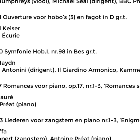
Humphreys (viool), Michael Seal (dirigent), BBC P
1 Ouverture voor hobo’s (3) en fagot in D gr.t.
 Keiser
e Écurie
0 Symfonie Hob.I, nr.98 in Bes gr.t.
Haydn
 Antonini (dirigent), Il Giardino Armonico, Kamm
7 Romances voor piano, op.17, nr.1-3, ‘Romances s
Fauré
Préat (piano)
3 Liederen voor zangstem en piano nr.1-3, ‘Enigm
ffa
pert (zangstem), Antoine Préat (piano)