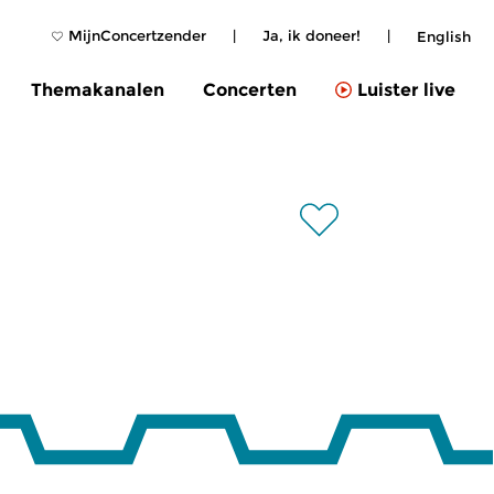
MijnConcertzender
|
Ja, ik doneer!
|
English
Themakanalen
Concerten
Luister live