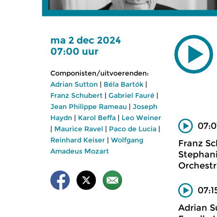
ma 2 dec 2024
07:00 uur
Componisten/uitvoerenden:
Adrian Sutton
|
Béla Bartók
|
Franz Schubert
|
Gabriel Fauré
|
Jean Philippe Rameau
|
Joseph
Haydn
|
Karol Beffa
|
Leo Weiner
07:0
|
Maurice Ravel
|
Paco de Lucia
|
Reinhard Keiser
|
Wolfgang
Franz Sc
Amadeus Mozart
Stephani
Orchestr
07:1
Adrian S